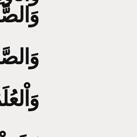
وَالصَّا
وَالصَّحَ
وَاْلعُلَ