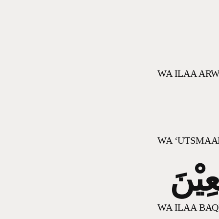
WA ILAA ARW
WA ‘UTSMAAN
عِيْنَ
WA ILAA BAQ