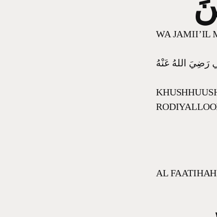
ْنَ
WA JAMII’IL
نِي رَضِيَ اللهُ عَنْهُ
KHUSHHUUSHO
RODIYALLOO
AL FAATIHAH
ِ