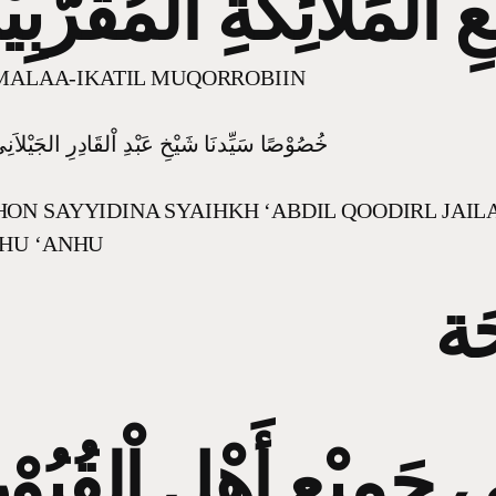
ِ اْلمَلاَئِكَةِ اْلمُقَرَّبِي
 MALAA-IKATIL MUQORROBIIN
خُصُوْصًا سَيِّدنَا شَيْخِ عَبْدِ اْلقَادِرِ الجَيْلاَ
N SAYYIDINA SYAIHKH ‘ABDIL QOODIRL JAIL
HU ‘ANHU
حَة
ى جَمِيْعِ أَهْلِ اْلقُبُوْر