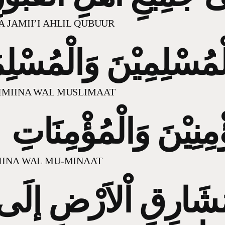
 JAMII’I AHLIL QUBUUR
ْمُسْلِمِيْنَ وَالْمُسْلِ
IMIINA WAL MUSLIMAAT
ْمِنِيْنَ وَالْمُؤْمِنَاتِ
IINA WAL MU-MINAAT
شَارِقِ اْلاَرْضِ إلَى