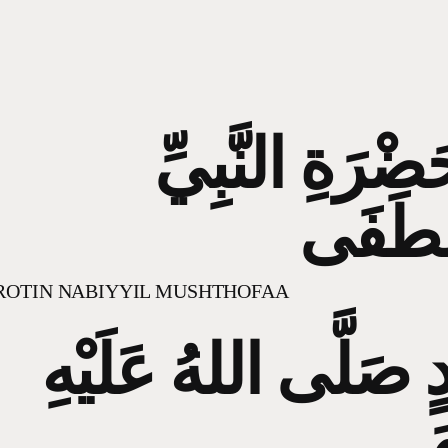
ْرَةِ النَّبِيِّ
ْطَفَى
ROTIN NABIYYIL MUSHTHOFAA
ٍ صَلَّى اللهُ عَلَيْهِ
َ