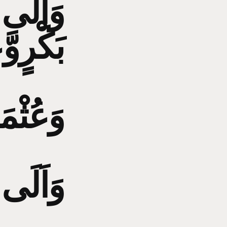
وَاِلَى ا
بَكْرٍوَّ
وَعُثْمَ
وَاَلَى ب