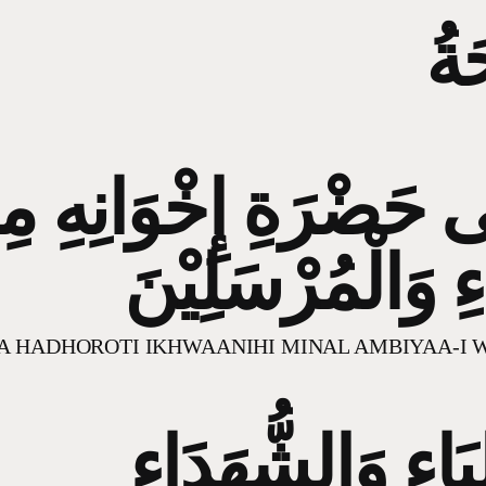
َةُ
َى حَضْرَةِ إِخْوَانِهِ م
يَاءِ وَالْمُرْسَلِيْنَ
A HADHOROTI IKHWAANIHI MINAL AMBIYAA-I 
لِيَاءِ وَالشُّهَدَاءِ