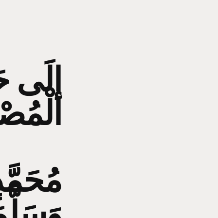
إلَى حَض
الْمُص
مُحَمَّد
وَسَلَّم