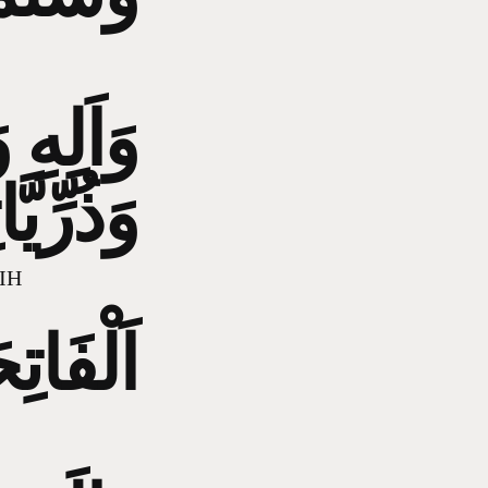
وَاَلِهِ 
وَذُرِّيَّا
IH
اَلْفَاتِ