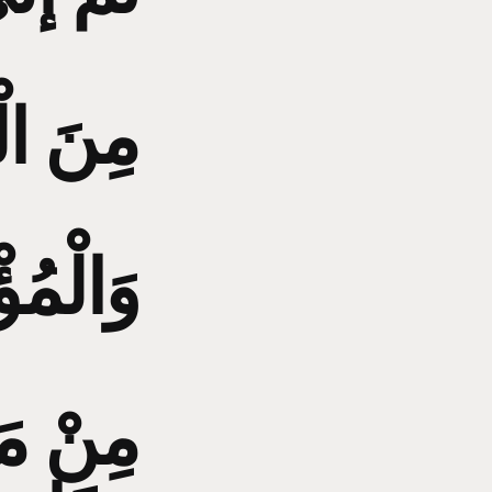
مِنَ ال
وَالْمُؤ
مِنْ مَ