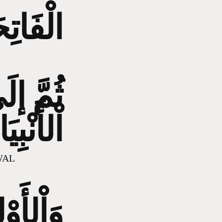
الْفَاتِح
ثُمَّ إل
اْلأَنْبِ
WAL
وَاْلأَوْ