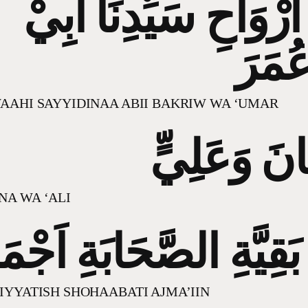
َرْوَاحِ سَيِّدِنَا اَبِيْ
عُمَرَ
AAHI SAYYIDINAA ABII BAKRIW WA ‘UMAR
انَ وَعَلِيٍّ
A WA ‘ALI
َقِيَّةِ الصَّحَابَةِ اَجْمَ
IYYATISH SHOHAABATI AJMA’IIN