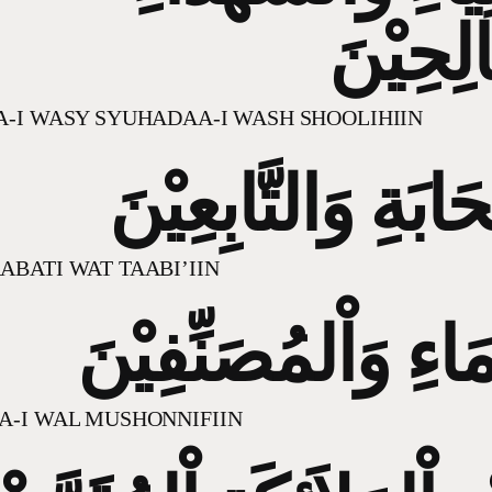
لِحِيْنَ
-I WASY SYUHADAA-I WASH SHOOLIHIIN
ابَةِ وَالتَّابِعِيْنَ
BATI WAT TAABI’IIN
مَاءِ وَاْلمُصَنِّفِيْنَ
A-I WAL MUSHONNIFIIN