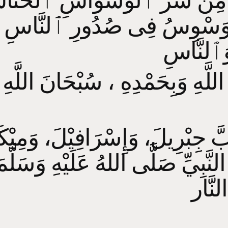
مِن شَرِّ ٱلْوَسْوَاسِ ٱلْخَنَّا
ُوَسْوِسُ فِى صُدُورِ ٱلنَّاسِ 
وَٱلنَّاسِ
سُب
رَبَّ جِبْرِيلَ، وَإِسْرَافِيْلَ، وَمِيْك
النَّبِيِّ صَلَّى اللهُ عَلَيْهِ وَسَلَّم
لنَّار