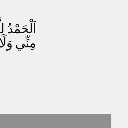
اَلْحَمْدُ ل
مِنِّي وَلَاق