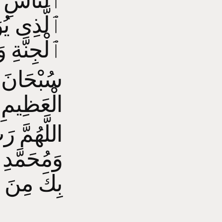
ٱلنَّاسِ 
ٱلَّذِى ي
ٱلْجِنَّةِ 
الْعَظِيمِ
اللَّهُمَّ ،
وَمُحَمَّدِ 
بِكَ مِنَ ا