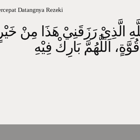
cepat Datangnya Rezeki
ِلَّهِ الَّذِيْ رَزَقَنِيْ هَذَا مِنْ خَيْ
ُوَّةٍ، اَللَّهُمَّ بَارِكْ فِيْهِ