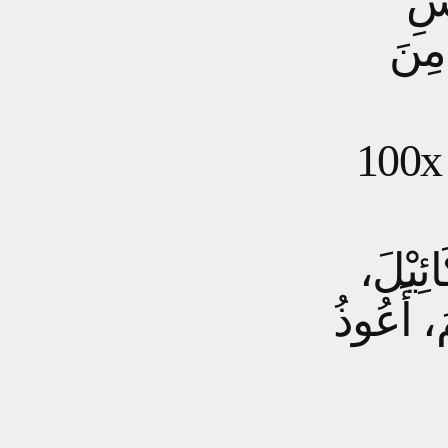
سِ
مِنَ
100x ْحَانَ اللَّهِ وَبِحَمْدِهِ ، سُبْحَانَ اللَّهِ
َائِيْلَ
َ، أَعُوذُ