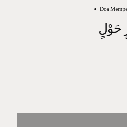
Doa Memper
رٍ حَوْلٍ