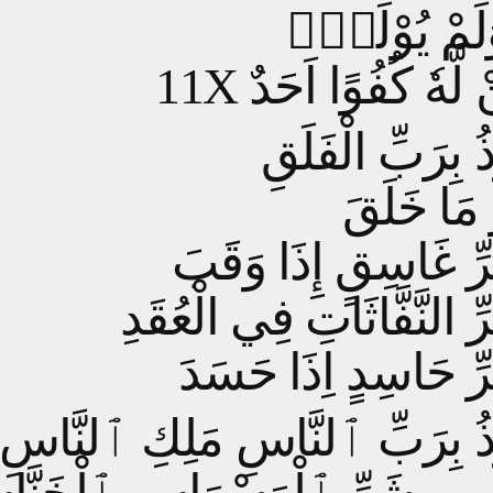
وَلَمْ يُوْلَدْۙ
11X لَّهٗ كُفُوًا اَحَدٌ
 بِرَبِّ الْفَلَقِ
مَا خَلَقَ
ّ غَاسِقٍ إِذَا وَقَبَ
 النَّفَّاثَاتِ فِي الْعُقَدِ
ِ حَاسِدٍ اِذَا حَسَدَ
ُ بِرَبِّ ٱلنَّاسِ مَلِكِ ٱلنَّاسِ إِ