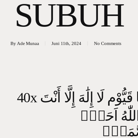
SUBUH
By
Ade Munaa
Juni 11th, 2024
No Comments
40x َيُّوْم لَا إِلَٰهَ إِلَّا أَنْتَ
للّٰهُ اَحَدٌۚ
لصَّمَدُۚ