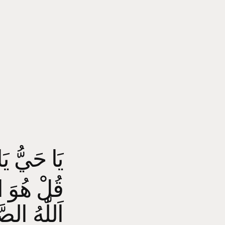
يَا حَيُّ يَا ق
قُلْ هُوَ ا
اَللّٰهُ ا