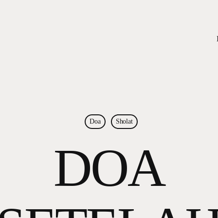
Doa
Sholat
DOA