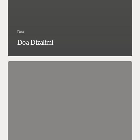
Doa
Doa Dizalimi
Doa
Ruqyah
Mandiri