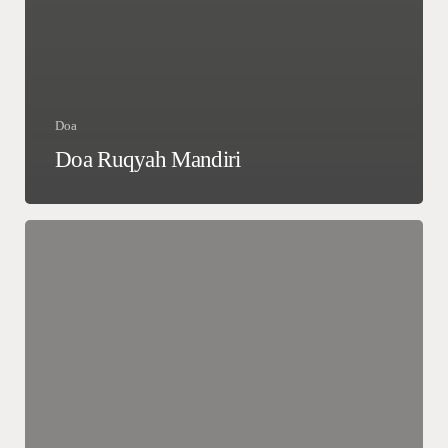
Doa
Doa Ruqyah Mandiri
Tiga
golongan
yang
berhak
mendapatkan
pertolongan
Allah