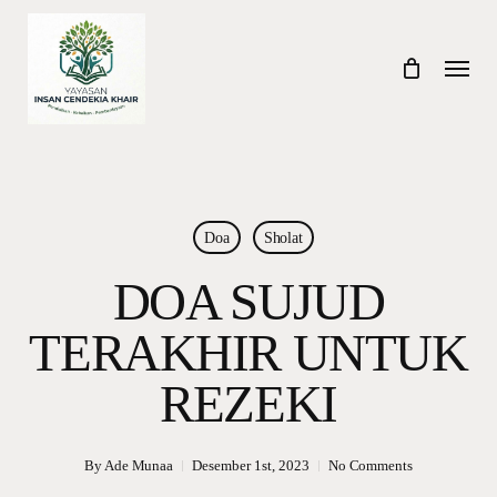
Skip
to
Menu
main
content
Doa
Sholat
DOA SUJUD
TERAKHIR UNTUK
REZEKI
By
Ade Munaa
Desember 1st, 2023
No Comments