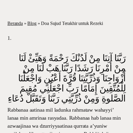
Beranda
»
Blog
»
Doa Sujud Terakhir untuk Rezeki
1.
رَبَّنَا آتِنَا مِنْ لَدُنْكَ رَحْمَةً وَهَيِّئْ لَنَا
مِنْ أَمْرِنَا رَشَدًا رَبَّنَا هَبْ لَنَا مِنْ
أَزْوَاجِنَا وَذُرِّيَّتِنَا قُرَّةَ أَعْيُنٍ وَاجْعَلْنَا
لِلْمُتَّقِينَ إِمَامًا رَبِّ اجْعَلْنِي مُقِيمَ
الصَّلوةِ وَمِنْ ذُرِّيَّتِي رَبَّنَا وَتَقَبَّلْ دُعَاءِ
Rabbanaa aatinaa mil ladunka rahmataw wahayyi’
lanaa min amrinaa rasyadaa. Rabbanaa hab lanaa min
azwaajinaa wa dzurriyyaatinaa qurrata a’yuniw