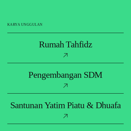
KARYA UNGGULAN
Rumah
Rumah Tahfidz
Tahfidz
Pengembangan
Pengembangan SDM
SDM
Santunan
Santunan Yatim Piatu & Dhuafa
Yatim
Piatu
&
Dhuafa
Pembagian