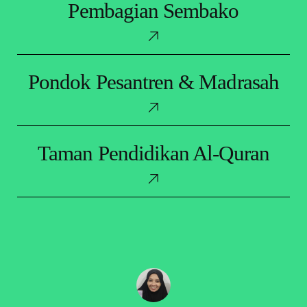
Pembagian Sembako
Sembako
Pondok
Pondok Pesantren & Madrasah
Pesantren
&
Madrasah
Taman
Taman Pendidikan Al-Quran
Pendidikan
Al-
Quran