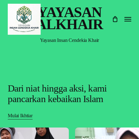
Skip
YAYASAN
to
Menu
main
ALKHAIR
content
Yayasan Insan Cendekia Khair
Dari niat hingga aksi, kami
pancarkan kebaikan Islam
Mulai Ikhtiar
Sepatu Baru