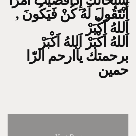
سُبْحَانَكَ إِذَاقَضَيْتَ اَمْرًا
أَنْتَقُولَ لَهُ كُنْ فَيَكُونَ ,
اَللهُ اَكْبَرْ
اَللهُ اَكْبَرْ اَللهُ اَكْبَرْ
برحمتك يآارحم الرّا
حمين