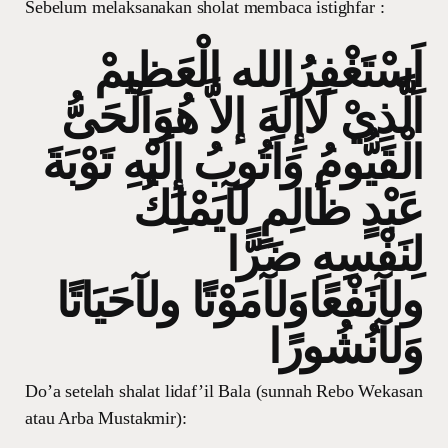
Sebelum melaksanakan sholat membaca istighfar :
اَسْتَغْفِرُالله الْعَظِيمْ
اَلَّّذِيْ لَاإِلَهَ إلاَّ هُوَالْحَىُّ
الْقَيُّومُ وَاَتُوبُ إِلَيْهِ تَوْبَةَ
عَبْدٍ ظَالِمٍ لآيَمْلِكُ
لِنَفْسِهِ ضَرًّا
ولآنَفْعًاوَلآمَوْتًا ولآحَيَاتًا
وَلآنُشُورًا
Do’a setelah shalat lidaf’il Bala (sunnah Rebo Wekasan
atau Arba Mustakmir):