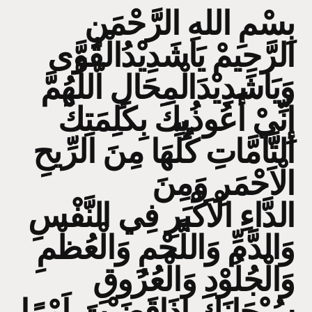
بِسْمِ اللهِ الرَّحْمَنِ
الرَّحِيمْ يَاشَدِيْدُالْقُوَّى
وَيَاشَدِيْدَالْمِحَالِ اّللَّهُمَّ
إِنِّيْ أَعُوذُبِكَ بِكَلِمَتِكَ
التَّّآمَّاتِ كُلِّهَا مِنَ الرِّيحِ
الْاَحْمَرِ وَمِنَ
الدَّاءِ الْاَكْبَرِ فِي النَّفْسِ
وَالدَّمِّ وَاللَّحْمِ وَالْعُظْمِ
وَالْْجُلُوْدِ وَالْعُرُوقِ