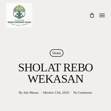
Skip
to
Menu
main
content
Sholat
SHOLAT REBO
WEKASAN
By
Ade Munaa
Oktober 13th, 2020
No Comments