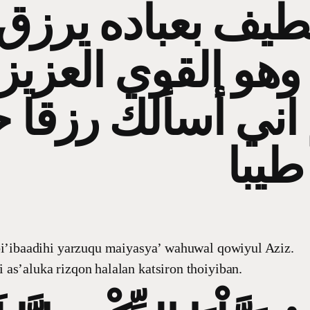
ﻟﻄﻴﻒ ﺑﻌﺒﺎﺩﻩ ﻳﺮﺯﻕ
ﻭﻫﻮ ﺍﻟﻘﻮﻱ ﺍﻟﻌﺰﻳﺰ
 اني أسألك رزقا حل
طيبا
bi’ibaadihi yarzuqu maiyasya’ wahuwal qowiyul Aziz.
as’aluka rizqon halalan katsiron thoiyiban.