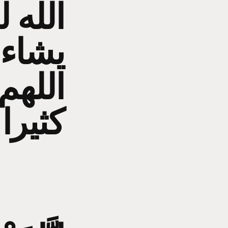
ﺍﻟﻠﻪ 
ﻳﺸﺎﺀ 
اللهم
كثيرا 