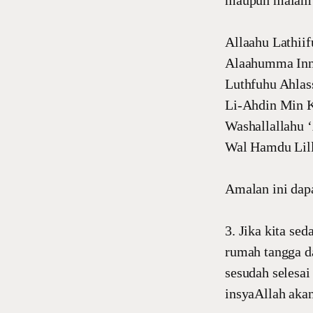
maupun malam h
Allaahu Lathii
Alaahumma Inni
Luthfuhu Ahlass
Li-Ahdin Min K
Washallallahu 
Wal Hamdu Lill
Amalan ini dap
3. Jika kita se
rumah tangga d
sesudah selesai
insyaAllah akan