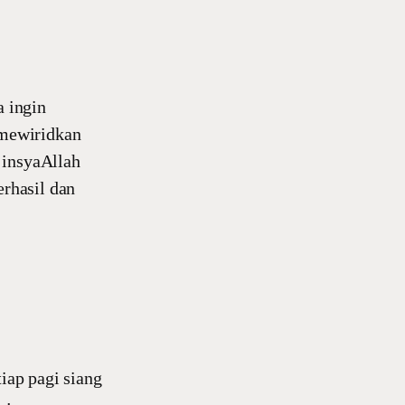
a ingin
 mewiridkan
 insyaAllah
erhasil dan
tiap pagi siang