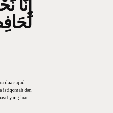
إِنَّا نَح
لَحَافِ
ra dua sujud
a istiqomah dan
asil yang luar