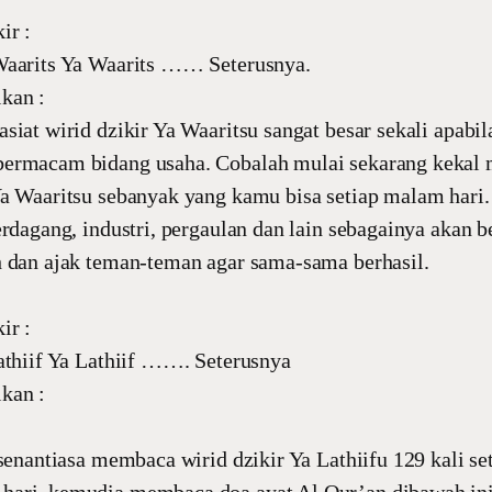
ir :
Waarits Ya Waarits …… Seterusnya.
kan :
siat wirid dzikir Ya Waaritsu sangat besar sekali apabil
ermacam bidang usaha. Cobalah mulai sekarang kekal
a Waaritsu sebanyak yang kamu bisa setiap malam hari.
erdagang, industri, pergaulan dan lain sebagainya akan b
h dan ajak teman-teman agar sama-sama berhasil.
ir :
athiif Ya Lathiif ……. Seterusnya
kan :
 senantiasa membaca wirid dzikir Ya Lathiifu 129 kali se