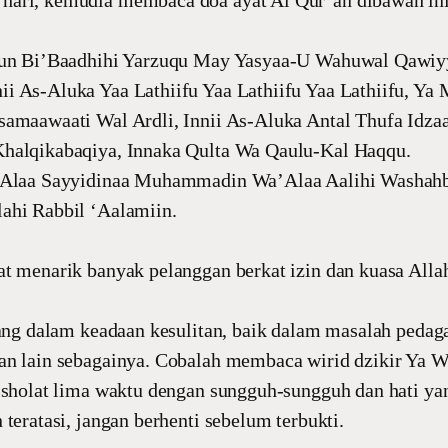
ari, kemudia membaca doa ayat Al Qur’an dibawah ini
fun Bi’Baadhihi Yarzuqu May Yasyaa-U Wahuwal Qawiyy
i As-Aluka Yaa Lathiifu Yaa Lathiifu Yaa Lathiifu, Ya
amaawaati Wal Ardli, Innii As-Aluka Antal Thufa Idzaa
halqikabaqiya, Innaka Qulta Wa Qaulu-Kal Haqqu.
‘Alaa Sayyidinaa Muhammadin Wa’Alaa Aalihi Washahb
ahi Rabbil ‘Aalamiin.
at menarik banyak pelanggan berkat izin dan kuasa All
dang dalam keadaan kesulitan, baik dalam masalah peda
an lain sebagainya. Cobalah membaca wirid dzikir Ya W
 sholat lima waktu dengan sungguh-sungguh dan hati ya
 teratasi, jangan berhenti sebelum terbukti.