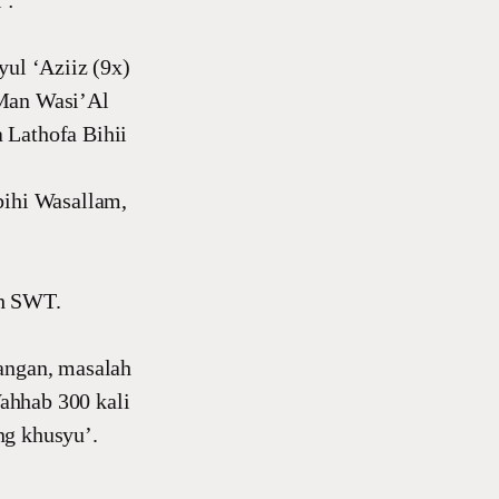
 :
ul ‘Aziiz (9x)
 Man Wasi’Al
 Lathofa Bihii
ihi Wasallam,
ah SWT.
gangan, masalah
ahhab 300 kali
ng khusyu’.