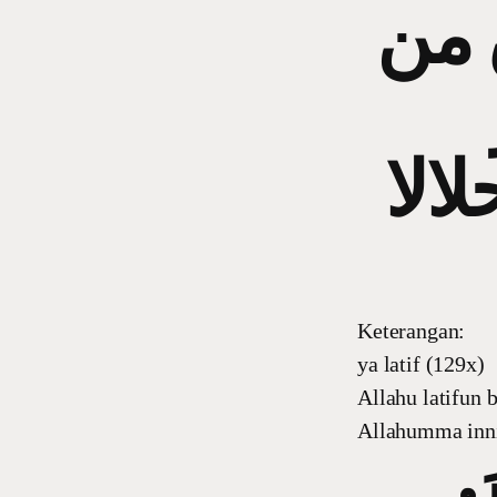
 ﻣﻦ
الا
Keterangan:
ya latif (129x)
Allahu latifun 
Allahumma inni 