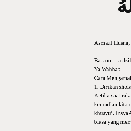
َهُ
Asmaul Husna, 
Bacaan doa dzik
Ya Wahhab
Cara Mengamal
1. Dirikan shol
Ketika saat rak
kemudian kita 
khusyu’. InsyaA
biasa yang mem