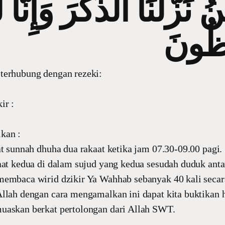
ْنُ نَزَّلْنَا الذِّكْرَ وَإِنَّا ل
ظُونَ
terhubung dengan rezeki:
ir :
kan :
at sunnah dhuha dua rakaat ketika jam 07.30-09.00 pagi.
aat kedua di dalam sujud yang kedua sesudah duduk anta
membaca wirid dzikir Ya Wahhab sebanyak 40 kali secar
llah dengan cara mengamalkan ini dapat kita buktikan h
uaskan berkat pertolongan dari Allah SWT.