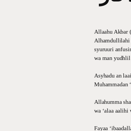
Allaahu Akbar (
Alhamdullilahi
syuruuri anfusi
wa man yudhlil 
Asyhadu an laai
Muhammadan ‘a
Allahumma shal
wa ‘alaa aalih
Fayaa ‘ibaadall