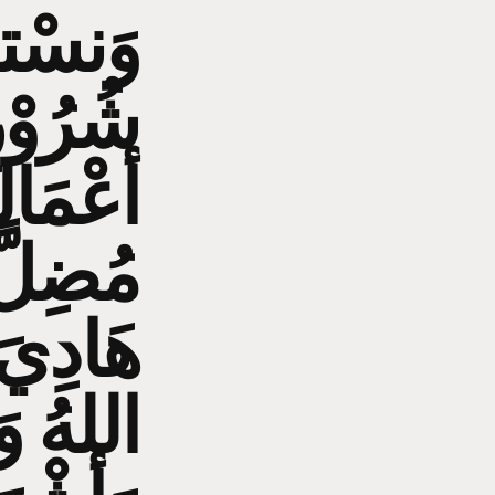
وَنسْتغْ
شُرُوْرِ
أعْمَالِ
مُضِلَّ 
هَادِيَ ل
اللهُ و.