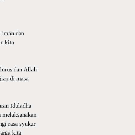
n iman dan
n kita
lurus dan Allah
jian di masa
aran Iduladha
ta melaksanakan
ngi rasa syukur
arga kita