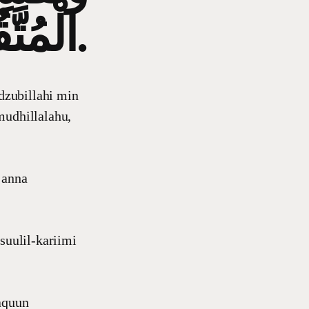
الْمُتَّقُوْنَ.
dzubillahi min
mudhillalahu,
 anna
uulil-kariimi
aquun