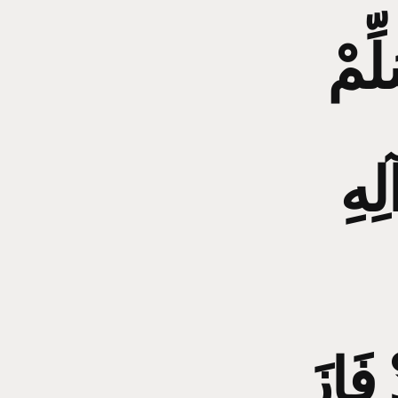
ِّمْ
ِهِ
فَازَ