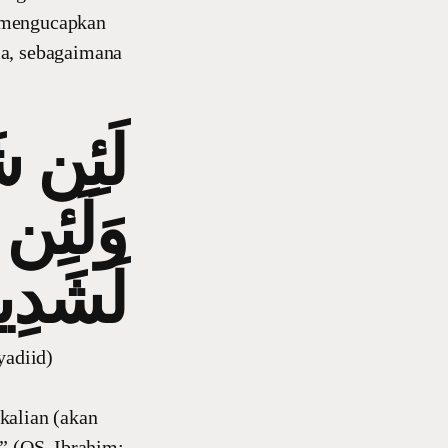
a mengucapkan
ma, sebagaimana
لَئِن  ۖ
وَلَئِن 
لَشَد
yadiid)
kalian (akan
.” (QS. Ibrahim: