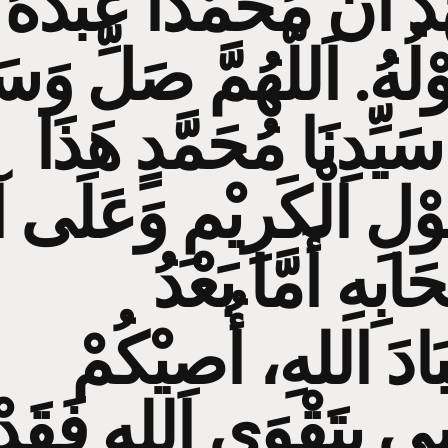
ُ أَنَّ مُحَمَّدًا عَبْدُهُ
لُهُ. اَللّهُمَّ صَلِّ وَسَل
يِّدِنَا مُحَمَّدٍ هَذَا
ْلِ الْكَرِيْمِ وَعَلَى آل
بَادَ اللهِ، أُصِيْكُمْ
ي بِتَقْوَى اللهِ فَقَدْ 