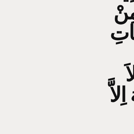
مِنْ
َاتِ
َ
ِلاَّ