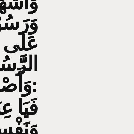
وَأشْهَد
وَرَسُوْ
عَلَى سَ
الرَّسُو
وَأَصْحَابِهِ أَمَّا بَعْدُ:
فَيَا عِ
وَنَفْسِ