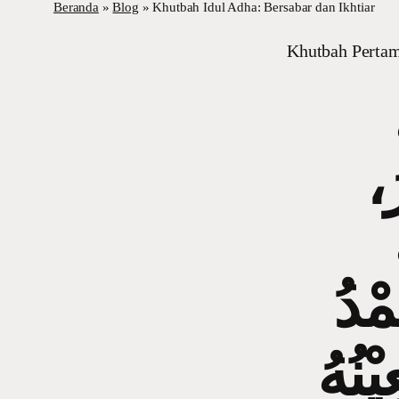
Beranda
»
Blog
»
Khutbah Idul Adha: Bersabar dan Ikhtiar
Khutbah Perta
رُ
يْنُهُ