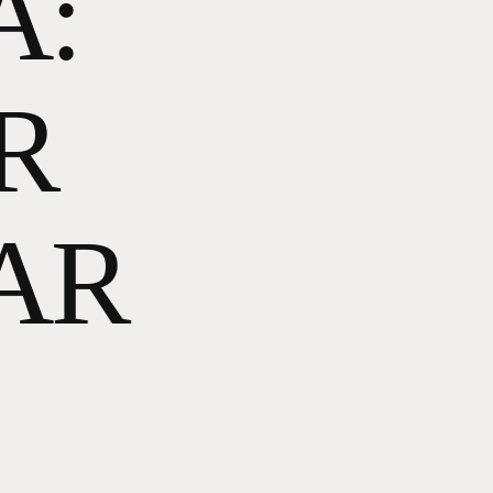
A:
R
AR