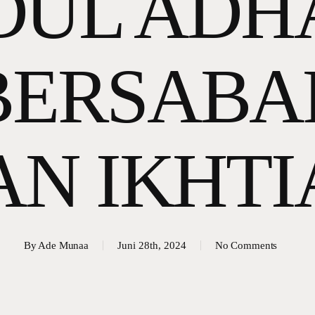
DUL ADH
BERSABA
AN IKHTI
By
Ade Munaa
Juni 28th, 2024
No Comments