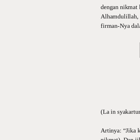
dengan nikmat 
Alhamdulillah,
firman-Nya dala
(La in syakartu
Artinya: “Jika 
nikmat). Dan ji