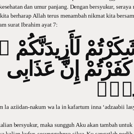
kesehatan dan umur panjang. Dengan bersyukur, seray
 kita berharap Allah terus menambah nikmat kita bersa
m surat Ibrahim ayat 7:
شَكَرْتُمْ لَأَزِيدَنَّكُمْ
كَفَرْتُمْ إِنَّ عَذَابِى
ِيدٌۭ
m la aziidan-nakum wa la in kafartum inna ‘adzaabii las
kalian bersyukur, maka sungguh Aku akan tambah untuk 
ka kalian kufur, sesungguhnya siksa-Ku sangatlah pedih