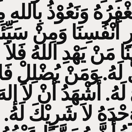
فِرُهُ وَنَعُوْذُ بِاللهِ 
 أنْفُسِنَا وَمِنْ سَيِّئ
نَا مَنْ يَهْدِ اللهُ فَلاَ
لَهُ. وَمَنْ يُضْلِلْ فَلا
َهُ. أَشْهَدُ أنْ لاَ إلهَ ا
َحْدَهُ لاَ شَرِيْكَ لَهُ