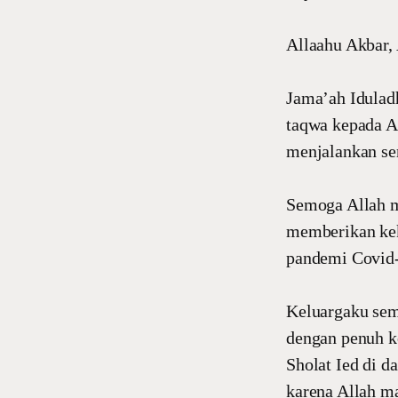
Allaahu Akbar, 
Jama’ah Idulad
taqwa kepada A
menjalankan se
Semoga Allah me
memberikan kek
pandemi Covid-
Keluargaku sem
dengan penuh ke
Sholat Ied di d
karena Allah m