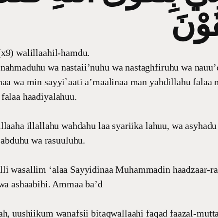
x9) walillaahil-hamdu.
 nahmaduhu wa nastaii’nuhu wa nastaghfiruhu wa nauu’
naa wa min sayyi`aati a’maalinaa man yahdillahu falaa 
falaa haadiyalahuu.
llaaha illallahu wahdahu laa syariika lahuu, wa asyhadu
bduhu wa rasuuluhu.
li wasallim ‘alaa Sayyidinaa Muhammadin haadzaar-ras
i wa ashaabihi. Ammaa ba’d
ah, uushiikum wanafsii bitaqwallaahi faqad faazal-mutt