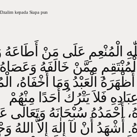
 Dzalim kepada Siapa pun
لّٰهِ الْمُنْعِمِ عَلَى مَنْ أَطَاعَهُ وَات
ْمُنْتَقِمِ مِمَّنْ خَالَفَهُ وَعَصَاهُ
أَظْهَرَهُ الْعَبْدُ وَمَا أَخْفَاهُ، الْمُ
ِبَادِهِ فَلاَ يَتْرُكُ أَحَدًا مِنْهُمْ
هُ، أَحْمَدُهُ سُبْحَانَهُ وَتَعَالَى ع
. أَشْهَدُ أَنْ لآ إِلٰهَ إِلاَّ اللهُ وَح