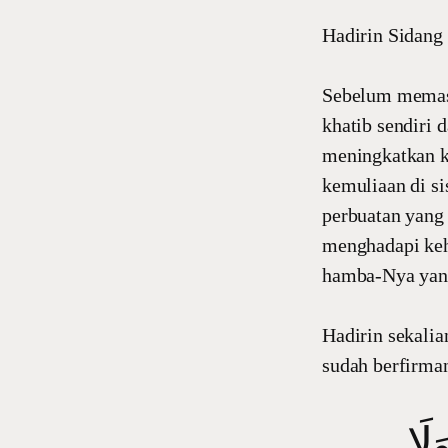
Hadirin Sidang
Sebelum memasuk
khatib sendiri
meningkatkan k
kemuliaan di si
perbuatan yang 
menghadapi kehi
hamba-Nya yang
Hadirin sekalia
sudah berfirma
لَا