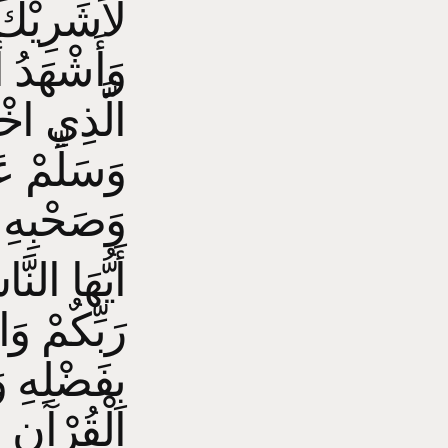
لاَشَرِيْكَ،
وَأَشْهَدُ أ
الَّذِي اخْ
وَسَلِّمْ عَ
وَصَحْبِهِ 
أَيُّهَا الن
رَبِّكٌمْ وَ
بِفَضْلِهِ 
الْقُرْآنِ ا