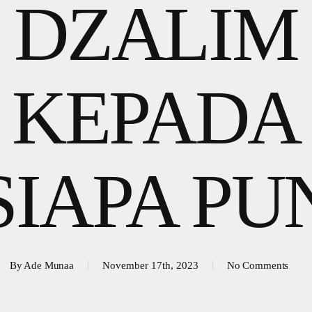
DZALIM
KEPADA
SIAPA PU
By
Ade Munaa
November 17th, 2023
No Comments