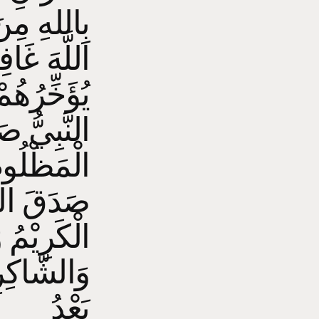
بِاللهِ مِن
اللَّهَ غَاف
يُؤَخِّرُهُ
النَّبِيُّ ص
الْمَظْلُو،
صَدَقَ الله
الْكَرِيْمُ
وَالشّاكِرِي
بَعْدُ