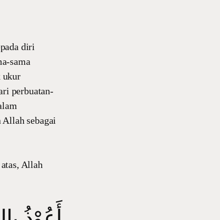
pada diri
ama-sama
 ukur
ari perbuatan-
dalam
 Allah sebagai
atas, Allah
أَعُوْذُ بِا