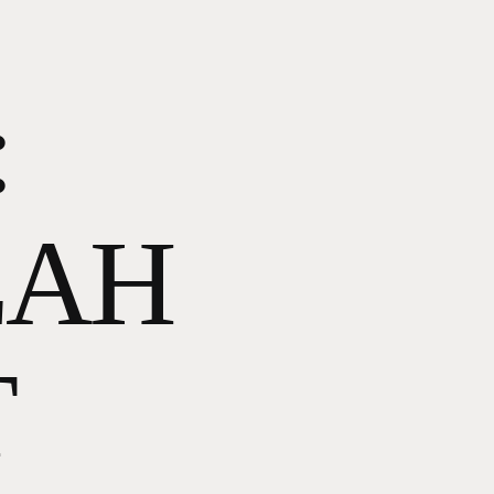
:
LAH
T