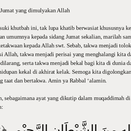
 Jumat yang dimulyakan Allah
i khutbah ini, tak lupa khatib berwasiat khususnya ke
 dan umumnya kepada sidang Jumat sekalian, marilah s
etakwaan kepada Allah swt. Sebab, takwa menjadi tolok
si Allah, takwa menjadi perisai yang menghalangi kita d
dilarang, serta takwa menjadi bekal bagi kita di dunia 
dupan kekal di akhirat kelak. Semoga kita digolongkan
 taat dan bertakwa. Amin ya Rabbal ‘alamin.
n, sebagaimana ayat yang dikutip dalam muqaddimah di 
n:
للهِ مِنَ الشَّيْطَانِ الرَّجِيْمِ، ﴿وَ