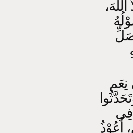
َّ اللهَ
وْلُهُ
صَلِّ
ِ
 نِعَمِ
َحَدَّثُوا
ى فِي
، أَعُوْذُ