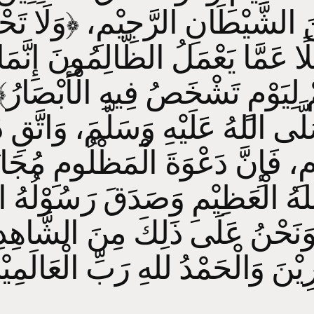
َ الشَّيْطَانِ الرَّجِيْمِ، ﴿وَلَا تَحْ
ِلًا عَمَّا يَعْمَلُ الظَّالِمُونَ إِنَّمَا
مْ لِيَوْمٍ تَشْخَصُ فِيهِ الْأَبْصَارُ
َلَّى اللهُ عَلَيْهِ وَسَلَّمَ، وَاتَّقِ د
مِ، فَإِنَّ دَعْوَةَ الْمَظْلُومِ مُجَا
ُ الْعَظِيْمِ وَصَدَقَ رَسُوْلُهُ ال
 وَنَحْنُ عَلَى ذَلِكَ مِنَ الشَّاهِدِ
ْنَ وَالْحَمْدُ للهِ رَبِّ الْعَالَمِيْن