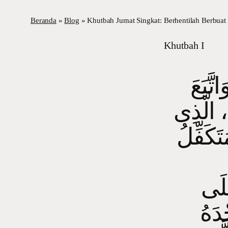
Beranda
»
Blog
»
Khutbah Jumat Singkat: Berhentilah Berbuat
Khutbah I
َّبَعَ
، الَّذِى
تَكَفِّلُ
َلَى
ْدَهُ