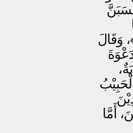
سَبَنَّ
﴾، وَقَالَ
َعْوَةَ
بَةٌ
ْحَبِيْبُ
يْنَ
َ، أَمَّا