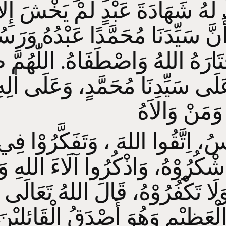
 لَهُ شَهَادَةَ عَبْدٍ لَمْ يَخْشَ إِلا
َنَّ سَيِّدَنَا مُحَمَّدًا عَبْدُهُ وَرَسُ
تَارَهُ اللهُ وَاصْطَفَاهُ. اللّٰهُمَّ 
لَى سَيِّدِنَا مُحَمَّدٍ، وَعَلَى اٰلِه
وَمَنْ وَالاَهُ
َّاسُ، اِتَّقُوا اللهَ ، وَتَفَكَّرُوْا فِي
اشْكُرُوْهُ، وَاذْكُرُوا آلَاءَ اللهِ وَت
وَلَا تَكْفُرُوْهُ، قَالَ اللهُ تَعَالَ
لْعَظِيْمِ وَهُوَ أَصْدَقُ الْقَائِلِيْنَ