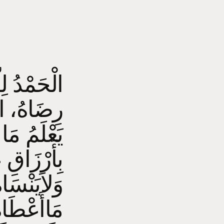
الْحَمْدُ لِ
رِضَاهُ، ال
يَعْلَمُ مَا 
بِأَرْزَاقِ ع
وَلاَيَنْسَا
مَاأَعْطَاهُ