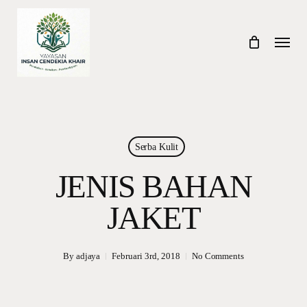
Skip
to
Menu
main
content
Serba Kulit
JENIS BAHAN
JAKET
By
adjaya
Februari 3rd, 2018
No Comments