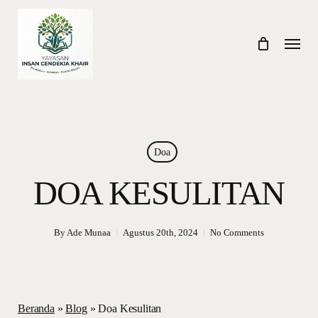
Skip
to
Menu
main
content
Doa
DOA KESULITAN
By
Ade Munaa
Agustus 20th, 2024
No Comments
Beranda
»
Blog
»
Doa Kesulitan