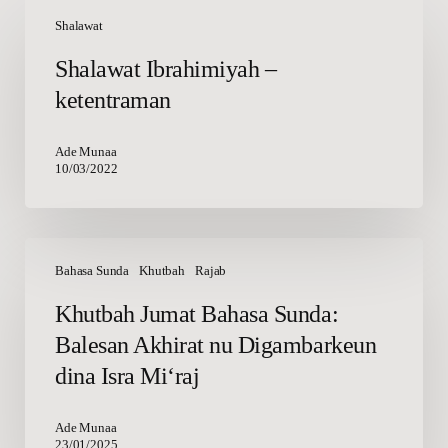
Shalawat
Ibrahimiyah
Shalawat
–
Shalawat Ibrahimiyah –
ketentraman
ketentraman
Ade Munaa
10/03/2022
Khutbah
Jumat
Bahasa Sunda
Khutbah
Rajab
Bahasa
Khutbah Jumat Bahasa Sunda:
Sunda:
Balesan Akhirat nu Digambarkeun
Balesan
Akhirat
dina Isra Mi‘raj
nu
Digambarkeun
Ade Munaa
dina
23/01/2025