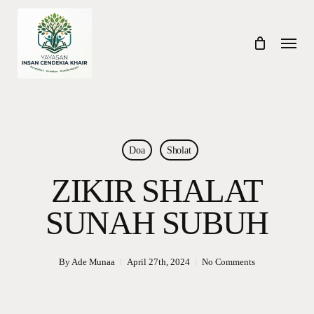
Skip
to
Menu
main
content
Doa
Sholat
ZIKIR SHALAT
SUNAH SUBUH
By
Ade Munaa
April 27th, 2024
No Comments