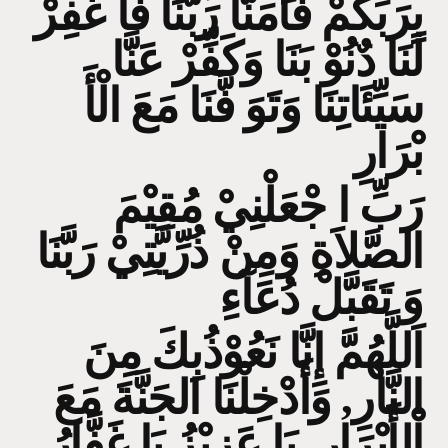
بِرَبِّكُمْ فَآمَنَّا رَبَّنَا فَا غْفِرْ
لَنَا دٌنُوْ بَنَا وَكَفِّرْ عَنَّا
سَيِّئَاتِنَا وَتَوَ فَّنَا مَعَ الْأَ
بْرَارِ
رَبِّ ا جْعَلْنِيْ مُقِيْمَ
الصَّلاَةِ وَمِنْ ذُرِّيَّتِيْ رَبَّنَا
وَ تَقَبَّلْ دُعَآءِ
اَللَّهُمَّ إِنَّا نَعُوْذُبِكَ مِنَ
النَّارِ, وَأَدْخِلْنَا الجَنَّةَ مَعَ
اْلأَبْرَارِ, يَا عَزِيْزُ يَا غَفَّارُ