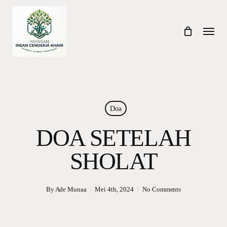
Skip
to
Menu
main
content
Doa
DOA SETELAH
SHOLAT
By
Ade Munaa
Mei 4th, 2024
No Comments