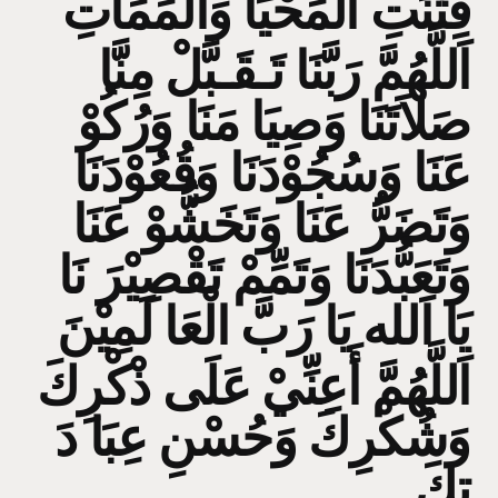
فِتْنَتِ الْمَحْيَا وَاْلمَمَاتِ
اَللَّهُمَّ رَبَّنَا تَـقَـبَّلْ مِنَّا
صَلاَتَنَا وَصِيَا مَنَا وَرُكُوْ
عَنَا وَسُجُوْدَنَا وَقُعُوْدَنَا
وَتَضَرُّ عَنَا وَتَخَشُّوْ عَنَا
وَتَعَبُّدَنَا وَتَمِّمْ تَقْصِيْرَ نَا
يَا اَلله يَا رَبَّ الْعَا لَمِيْنَ
اَللَّهُمَّ أَعِنِّيْ عَلَى ذْكْرِكَ
وَشُكْرِكَ وَحُسْنِ عِبَا دَ
تِكَ