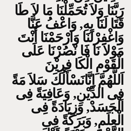
رَبَّنَا وَلاَ تُحَمِّلْنَا مَا لاَ طَا
قَتَا لَنَا بِهِ, وَاعْفُ عَنَّا
وَاغْفِرْلَنَا وَارْحَمْنَا أَنْتَ
مَوْلاَ نَا فَا نْصُرْنَا عَلَى
الْقَوْمِ الْكَا فِرِيْنَ
اَللَّهُمَّ اِنَّانَسْأَلُكَ سَلاَ مَةً
فِى الدِّيْنِ, وَعَافِيَةً فِى
الْجَسَدْ, وَزِيَادَةً فِى
الْعِلَمِ, وَبَرَكَةً فِى