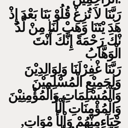
رَبَّنَا لاَ تُزِغْ قُلُوْ بَنَا بَعْدَ إِذْ
هَدَ يْتَنَا وَهَبْ لَنَا مِنْ لَّدُ
نْكَ رَحْمَةً إِنَّكَ أَنْتَ
الْوَهَّابُ
رَبَّنَا غْفِرْلَنَا وَلِوَالِدِيْنَ
وَلِجَمِيْعِ الْمُسْلِمِيْنَ
وَالْمُسْلِمَاتِ وَالْمُؤْمِنِيْنَ
وَالْمُؤْمِنَاتِ أَلْأَ
حْيَآءِمِنْهُمْ وَاْلأَ مْوَاتِ,