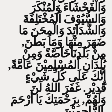
وَالْفَحْشَاءَ وَلْمُنْكَرَ
وَالسُّيُوْفَ اْلمُخْتَلِفَةَ
وَالشَّدَائِدَ وَالْمِحَنَ مَا
ضَهَرَ مِنْهَا وَمَا بَطَنَ,
مِنْ بَلَدِنَاخَآصَّةً وَمِنْ
بُلْدَانِ اْلمُسْلِمِيْنَ عَامَّةً,
إِنَّكَ عَلَى كُلِّ شَيْءٍ
قَدِيْرِ. غَفَرَ اللهُ لَنَ
وَلَهُمْ, بِرَحْمَتِكَ يَا أَرْحَمَ
الرَّاحِمِيْنَ.