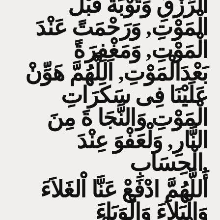
الرِّزْقِ وَتَوْبَةً قَبْلَ
الْمَوْتِ, وَرَحْمَتً عَنْدَ
الْمَوْتِ, وَمَغْفِرَةً
بَعْدَالْمَوْتِ, اَللَّهُمَّ هَوِّنْ
عَلَيْنَا فِى سَكَرَاتِ
الْمَوْتِ وَالنَّجَا ةَ مِنَ
النَّارِ, وَلْعَفْوَ عِنْدَ
الْحِسَابِ.
أَللَّهُمَّ ادْفَعْ عَنَّا اْلغَلاَءَ
وَالْبَلاَءَ وَالْوَبَاءَ