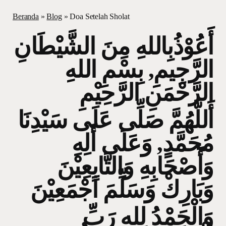
Beranda
»
Blog
»
Doa Setelah Sholat
أَعُوْذُبِاللهِ مِنَ الشَّيْطَانِ
الرَّجِيمِ, بِسْمِ اللهِ
الرَّحْمَنِ الرَّحِيْمِ
أَللَّهُمَّ صَلِّى عَلَى سَيْدِنَا
مُحَمَّدٍ, وَعَلَى أَلِهِ
وَأَصْحَابِهِ وَالتَّابِعِيْنَ
وَبَارِكْ وَسَلِّمَ اَجْمَعِيْنَ
وَالْحَمْدُ لِلهِ رَبِّ