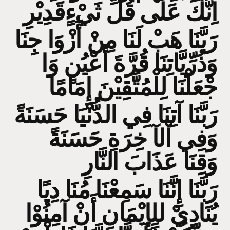
اِنَّكَ عَلَى قُلِّ ثَيْءٍقَدِيْرِ
رَبَّنَا هَبْ لَنَا مِنْ أَزْوَا جِنَا
وَذُرِّيَّاتِنَا قُرَّةَ أَعْيُنٍ وَا
جْعَلْنَا لِلْمُتَّقِيْنَ إِمَامًا
رَبَّنَا آتِنَا فِي الدُّنْيَا حَسَنَةً
وَفِي اْلآ خِرَةِ حَسَنَةً
وَقِنَا عَذَابَ النَّارِ
رَبَّنَا إِنَّنَا سَمِعْنَا مُنَا دِيًا
يُنَادِيْ للِإِيْمَانِ أَنْ آمِنُوْا