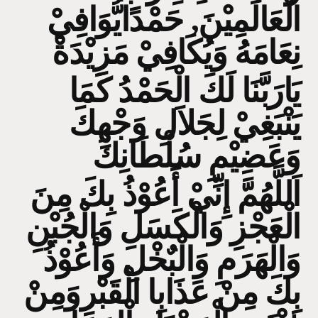
الْعَالَمِيْنَ, حَمْدًايُّوَافِيْ
نِعَامَهُ وَيُكَافِيْ مَزِيْدَةْ
يَارَبَّنَا لَكَ الْحَمْدُ كَمَا
يَنْبَغِيْ لِجَلاَلِ وَجْهِكَ
وَعَضِيْمِ سُلْطَانِكَ
اَللَّهُمَّ إِنِّيْ أَعُوْذُ بِكَ مِنَ
الْعَجْزِ وَالْكَسَلِ وَالْجُبْنِ
وَالْهَرَمِ وَالْبٌخْلِ وَأَعُوْذُ
بِكَ مِنْ عَذَابِا الْقَبْرِوَمِنْ