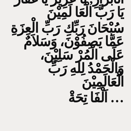
يَا رَبَّ الْعَا لَمِيْنَ
سُبْحَانَ رَبِّكِ رَبِّ الْعِزَةِ
عَمَّا يَصِفُوْنَ، وَسَلاَمٌ
عَلَى الْمُرْ سَلِيْنَ،
وَالْحَمْدُ لِلهِ رَبِّ
الْعَالَمِيْنَ
اَلْفَا تِحَةْ …