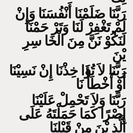
رَبَّنَا ضَلَمْنَا أَنْفُسَنَا وَإِنْ
لَمْ تَغْفِرْ لَنَا وَتَرْ حَمْنَا
لَنَكُوْ نَنَّ مِنَ الْخَا سِرِ
يْنَ
رَبَّنَا لاَ تُؤَا خِذْنَا إِنْ نَسِيْنَا
أَوْ أَخْطَأْ نَا
رَبَّنَا وَلاَ تَحْمِلْ عَلَيْنَا
إِصْرًا كَمَا حَمَلْتَهُ عَلَى
الَّذِ يْنَ مِنْ قَبْلِنَا