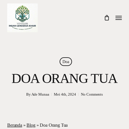
Skip
to
Menu
main
content
Doa
DOA ORANG TUA
By
Ade Munaa
Mei 4th, 2024
No Comments
Beranda
»
Blog
»
Doa Orang Tua