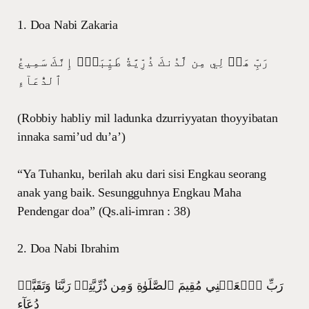
1. Doa Nabi Zakaria
رَبِّ هَبۡ لِي مِن لَّدُنكَ ذُرِّيَّةٗ طَيِّبَةًۖ إِنَّكَ سَمِيعُ
ٱلدُّعَآءِ
(Robbiy habliy mil ladunka dzurriyyatan thoyyibatan
innaka sami’ud du’a’)
“Ya Tuhanku, berilah aku dari sisi Engkau seorang
anak yang baik. Sesungguhnya Engkau Maha
Pendengar doa” (Qs.ali-imran : 38)
2. Doa Nabi Ibrahim
رَبِّ ٱجۡعَلۡنِي مُقِيمَ ٱلصَّلَوٰةِ وَمِن ذُرِّيَّتِيۚ رَبَّنَا وَتَقَبَّلۡ
دُعَآءِ