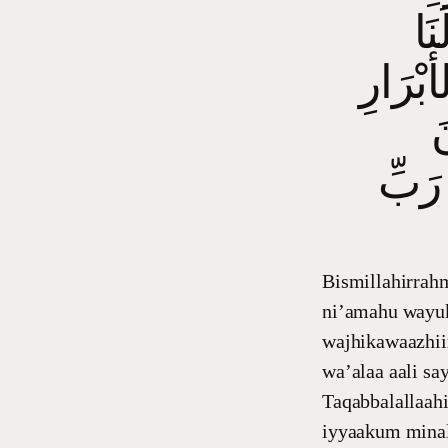
نَا
َ
رَبِّ
Bismillahirrahm
ni’amahu wayuka
wajhikawaazhii
wa’alaa aali s
Taqabbalallaah
iyyaakum minal 