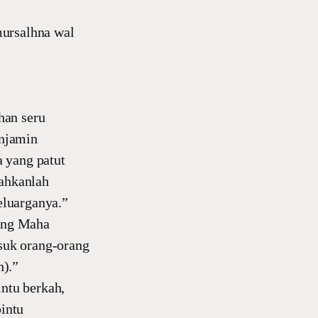
mursalhna wal
han seru
enjamin
 yang patut
ahkanlah
eluarganya.”
ang Maha
suk orang-orang
h).”
intu berkah,
pintu