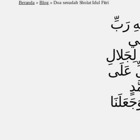
Beranda
»
Blog
»
Doa sesudah Sholat Idul Fitri
 رَبِّ
فِي
ي لِجَلالِ
ِّ عَلَى
َجَعَلَنَا