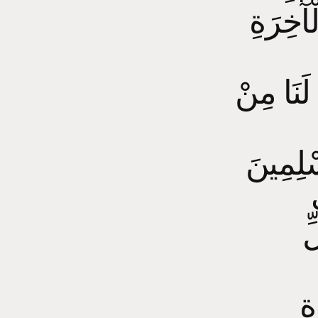
ْآخِرَةِ
 لَنَا مِنْ
سْلِمِينَ
ِّ
ةِ