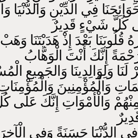
ائِجَنَا فِي الدِّيْنِ وَالدُّنْيَا وَال
َى كُلَّ شَيْءٍ قَدِيرٌ
 قُلُوبَنَا بَعْدَ إِذْ هَدَيْتَنَا وَهَبْ
ِرْ لَنَا وَلِوَالِدِينَا وَالجَمِيعِ الْمُ
مَاتِ وَالْمُؤْمِنِينَ وَالْمُؤْمِنَاتِ
 مِنْهُمْ وَالْأَمْوَاتِ إِنَّكَ عَلَى كُل
نَا فِي الدُّنْيَا حَسَنَةً وَفِي الْآخِرَ