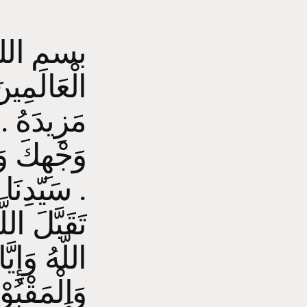
بسم الله 
الْعَالَمِين
مَزِيدَهُ . 
وَجْهِكَ وَ
سَيّدِنَا مُحَمَّدٍ وَعَلَى الِ سَيّدِنَا مُحَمَّدٍ .
تَقَبَّلَ اللَ
اللَّهُ وَإِي
وَالْمَقْبُو