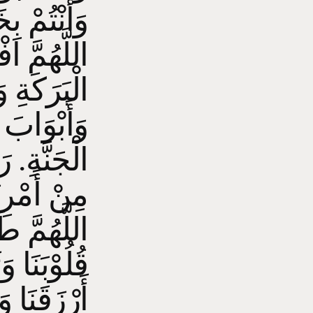
وَأَنْتُمْ بِخ
اللَّهُمَّ اف
الْبَرَكَةِ و
وَأَبْوَابَ 
الْجَنَّةِ. ر
مِنْ أَمْرِ
اللَّهُمَّ ط
قُلُوْبَنَا و
أَرْزَقَنَا و