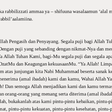
ka rabbilizzati ammaa ya – shifuuna wasalaamun ‘alal 
rabbil’aalamiina.
lah Pengasih dan Penyayang. Segala puji bagi Allah Tu
 Dengan puji yang sebanding dengan nikmat-Nya dan m
a Allah Tuhan Kami, bagi-Mu segala puji dan segala apa
 DzatMu dan Keagungan kekuasaanMu. “Ya Allah! Limp
am atas junjungan kita Nabi Muhammad beserta sanak k
enerima (amal ibadah) kami dan kamu, Wahai Allah Y
ah! Dan semoga Allah menjadikan kami dan kamu terma
an orang-orang yang menang serta diterima (amal ibada
lah, bukakanlah atas kami pintu-pintu kebaikan, pintu-p
mat, pintu-pintu kekuatan, pintu-pintu kesehatan, pintu-