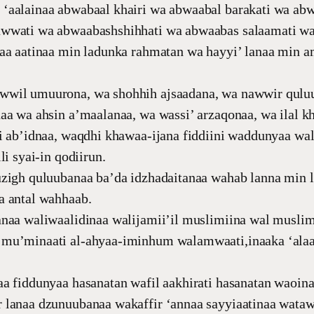
‘aalainaa abwabaal khairi wa abwaabal barakati wa ab
wwati wa abwaabashshihhati wa abwaabas salaamati w
naa aatinaa min ladunka rahmatan wa hayyi’ lanaa min a
wil umuurona, wa shohhih ajsaadana, wa nawwir qulu
aa wa ahsin a’maalanaa, wa wassi’ arzaqonaa, wa ilal kh
i ab’idnaa, waqdhi khawaa-ijana fiddiini waddunyaa wal
li syai-in qodiirun.
uzigh quluubanaa ba’da idzhadaitanaa wahab lanna min 
a antal wahhaab.
anaa waliwaalidinaa walijamii’il muslimiina wal muslim
mu’minaati al-ahyaa-iminhum walamwaati,inaaka ‘alaa 
a fiddunyaa hasanatan wafil aakhirati hasanatan waoin
 lanaa dzunuubanaa wakaffir ‘annaa sayyiaatinaa wata