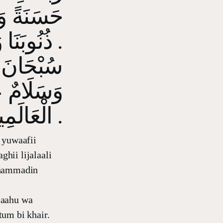
حَسَنَةً وَقِ
ذُنُوبَنَا وَكَفِّرْ عَنَّا سَيَأْتِنَا وَتَوَفَّنَا مَعَ الأَبْرَارِ .
سُبْحَانَ ر
وَسَلَامٌ ع
الْعَالَمِينَ .
 yuwaafii
hii lijalaali
uhammadin
laahu wa
um bi khair.