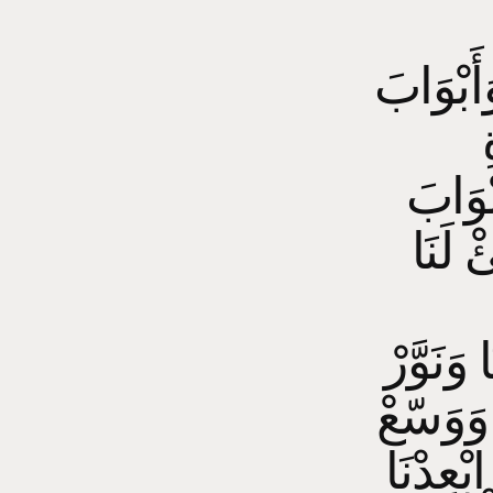
َأَبْوَابَ
ِ
بْوَابَ
ْ لَنَا
َنَوَّرْ
ا وَوَسّعْ
بْعِدْنَا