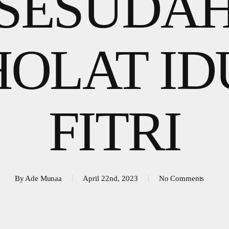
SESUDA
HOLAT ID
FITRI
By
Ade Munaa
April 22nd, 2023
No Comments