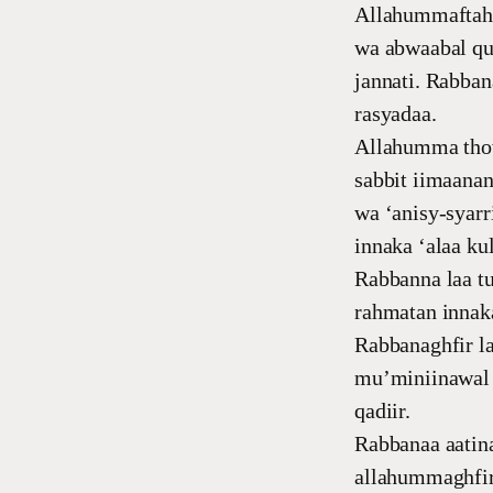
Allahummaftah 
wa abwaabal qu
jannati. Rabba
rasyadaa.
Allahumma thow
sabbit iimaanan
wa ‘anisy-syarr
innaka ‘alaa kul
Rabbanna laa t
rahmatan innak
Rabbanaghfir l
mu’miniinawal 
qadiir.
Rabbanaa aatina
allahummaghfir