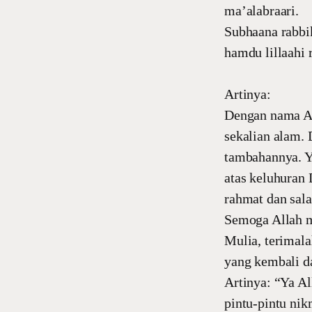
ma’alabraari.
Subhaana rabbi
hamdu lillaahi 
Artinya:
Dengan nama Al
sekalian alam.
tambahannya. Y
atas keluhuran
rahmat dan sal
Semoga Allah m
Mulia, terimal
yang kembali d
Artinya: “Ya Al
pintu-pintu nik