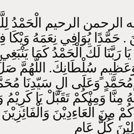
الرحمن الرحيم الْحَمْدُ لِلَّهِ
َ . حَمَّدًا يُوَافِي نِعَمَهُ وَيْكَا 
يَا رَبَّنَا لَكَ الْحَمْدُ كَمَا يَنْبَغِ
عَظِيمٍ سُلْطَانِكَ. اللَّهُمَّ صَل
ّهُ مِنَّا وَمِنْكُمْ تَقَبَّلْ يَا كَرِيْمُ و
َّاكُمْ مِنَ الْعَاءِدِيْنَ وَالْفَائِزِيْنَ
ْلِيْنَ كُلُّ عَامٍ