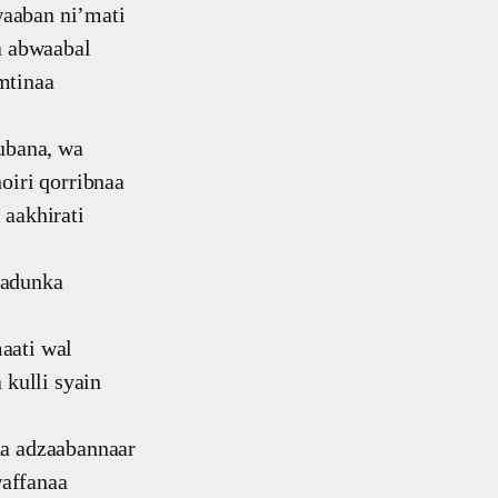
waaban ni’mati
a abwaabal
mtinaa
ubana, wa
oiri qorribnaa
 aakhirati
ladunka
aati wal
kulli syain
aa adzaabannaar
waffanaa