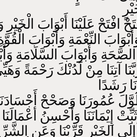
َيْرٍ
ْتَحْ افْتَحْ عَلَيْنَا أَبْوَابَ الْخَيْرِ و
َأَبْوَابَ النِّعْمَةِ وَأَبْوَابَ الْقُوَّة
الصَّحَةِ وَأَبْوَابَ السَّلَامَةِ وَأَ
َبَّنَا آتِنَا مِنْ لَدُنْكَ رَحْمَةً وَهَيِّئ
نَا رَشَدًا
َوَّلَ عُمُورَنَا وَصَحْحْ أَجْسَادَنَا و
َثَبِّتْ إِيْمَانَنَا وَأَحْسِنُ أعْمَالَنَ
َإِلَى الخَيْرِ قَرِّبْنَا وَعَنِ الشَّرِّ ا