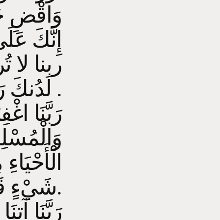
وَاقْضِ حَوَ
إِنَّكَ عَل
ربنا لا تُرهُ
لَدُنكَ رَحْمَةً إِنَّكَ أَنْتَ الْوَهَّابُ .
رَبَّنَا اغْف
وَالْمُسْلِ
الْأَحْيَاءِ
شَيْءٍ قَدِيرٌ.
رَبَّنَا آتِ