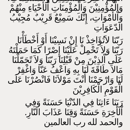
وَالْمُؤْمِنِيْنَ وَالْمُؤْمِنَاتِ اْلأَحْيَاءِ مِنْهُمْ
وَاْلأَمْوَاتِ، إِنَّكَ سَمِيْعٌ قَرِيْبٌ مُجِيْبُ
الدّعَوَاتِ
رَبّنَا لاَتُؤَاخِذْ نَا إِنْ نَسِيْنَا أَوْ أَخْطَأْنَا
رَبّنَا وَلاَ تَحْمِلْ عَلَيْنَا إِصْرًا كَمَا حَمَلْتَهُ
عَلََى اّلذِيْنَ مِنْ قَبْلِنَا رَبّنَا وَلاَ تًحَمّلْنَا
مَالاَ طَاقَةَ لَنَا بِهِ وَاعْفُ عَنّا وَاغْفِرْ
لَنَا وَارْحَمْنَا أَنْتَ مَوْلاَنَا فَانْصُرْنَا عَلَى
الْقَوْمِ الْكَافِرِيْنَ
رَبَنَا ءَاتِنَا فِي الدّنْيَا حَسَنَةً وَفِي
اْلأَخِرَةِ حَسَنَةً وَقِنَا عَذَابَ النّارِ.
والحمد لله رب العالمين