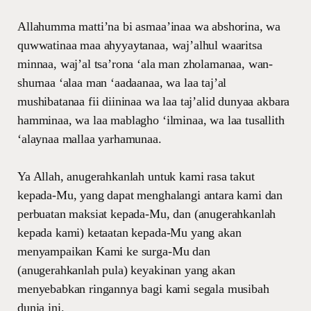
Allahumma matti’na bi asmaa’inaa wa abshorina, wa
quwwatinaa maa ahyyaytanaa, waj’alhul waaritsa
minnaa, waj’al tsa’rona ‘ala man zholamanaa, wan-
shurnaa ‘alaa man ‘aadaanaa, wa laa taj’al
mushibatanaa fii diininaa wa laa taj’alid dunyaa akbara
hamminaa, wa laa mablagho ‘ilminaa, wa laa tusallith
‘alaynaa mallaa yarhamunaa.
Ya Allah, anugerahkanlah untuk kami rasa takut
kepada-Mu, yang dapat menghalangi antara kami dan
perbuatan maksiat kepada-Mu, dan (anugerahkanlah
kepada kami) ketaatan kepada-Mu yang akan
menyampaikan Kami ke surga-Mu dan
(anugerahkanlah pula) keyakinan yang akan
menyebabkan ringannya bagi kami segala musibah
dunia ini.