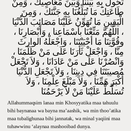
تَحُولُ بِهِ بَيْنَنَا وَبَيْنَ مَعَاصِيكَ ، وَمِنْ
طَاعَتِكَ مَا تُبَلِّغُنَا بِهِ جَنَّتَكَ ، وَمِنَ
الْيَقِينِ مَا تُهَوِّنُ عَلَيْنَا مَصَائِبَ الدُّنْيَا
، اللَّهُمَّ مَتِّعْنَا بأسْمَاعِنا ، وَأَبْصَارِنَا ،
وقُوَّتِنَا مَا أحْيَيْتَنَا ، وَاجْعَلْهُ الوارثَ
مِنَّا ، وَاجْعَلْ ثَأرَنَا عَلَى مَنْ ظَلَمَنَا ،
وَانْصُرْنَا عَلَى مَنْ عَادَانَا ، وَلاَ تَجْعَلْ
مُصيبَتَنَا فِي دِينِنَا ، وَلاَ تَجْعَلِ الدُّنْيَا
أَكْبَرَ هَمِّنَا ، وَلاَ مَبْلَغَ عِلْمِنَا ، وَلاَ
تُسَلِّطْ عَلَيْنَا مَنْ لاَ يَرْحَمُنَا
Allahummaqsim lanaa min Khosyyatika maa tahuulu
bihi baynanaa wa bayna ma’aashik, wa min thoo’atika
maa tubalighunaa bihi jannatak, wa minal yaqiini maa
tuhawwinu ‘alaynaa mashooibad dunya.