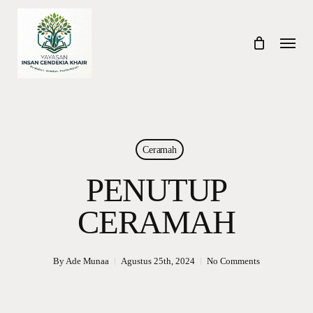
Skip
to
Menu
main
content
Ceramah
PENUTUP
CERAMAH
By
Ade Munaa
Agustus 25th, 2024
No Comments