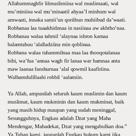
Allahummaghfir lilmuslimiina wal muslimaati, wal
mu’miniina wal mu’minaatil ahyaa’I minhum wal
amwaati, innaka samii’un qoriibun muhiibud da’waati.
Robbanaa laa tuaakhidznaa in nasiinaa aw akhtho’naa.
Robbanaa walaa tahmil ‘alaynaa ishron kamaa
halamtahuu ‘alalladziina min qoblinaa.
Robbana walaa tuhammilnaa maa laa thooqotalanaa
bihi, wa’fua ‘annaa wagh fir lanaa war hamnaa anta
maw laanaa fanshurnaa ‘alal qowmil kaafiriina.
Walhamdulillaahi robbil ‘aalamiin.
Ya Allah, ampunilah seluruh kaum muslimin dan kaum
muslimat, kaum mukminin dan kaum mukminat, baik
yang masih hidup maupun yang sudah meninggal,
Sesungguhnya, Engkau adalah Dzat yang Maha
Mendengar, Mahadekat, Dzat yang mengabulkan doa.”
Ya Tuhan kami, janganlah Engkau hukum kami jika