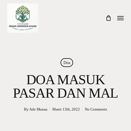
Skip
to
Menu
main
content
Doa
DOA MASUK
PASAR DAN MAL
By
Ade Munaa
Maret 13th, 2022
No Comments