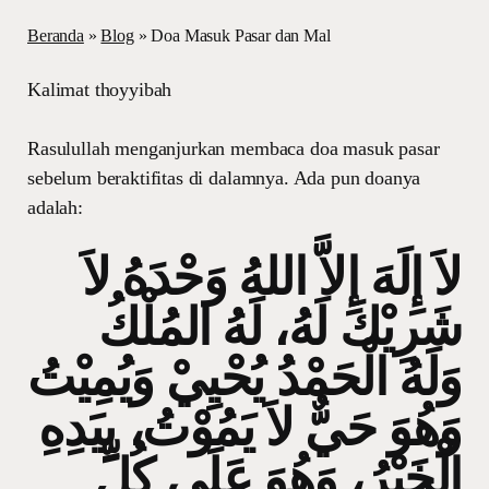
Beranda
»
Blog
»
Doa Masuk Pasar dan Mal
Kalimat thoyyibah
Rasulullah menganjurkan membaca doa masuk pasar
sebelum beraktifitas di dalamnya. Ada pun doanya
adalah:
لاَ إِلَهَ إِلاَّ اللهُ وَحْدَهُ لاَ
شَرِيْكَ لَهُ، لَهُ المُلْكُ
وَلَهُ الْحَمْدُ يُحْيِيْ وَيُمِيْتُ
وَهُوَ حَيٌّ لاَ يَمُوْتُ، بِيَدِهِ
الْخَيْرُ، وَهُوَ عَلَى كُلِّ