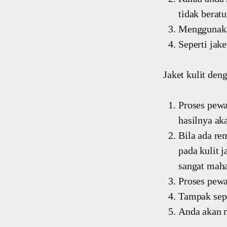
tidak berat
Menggunaka
Seperti jak
Jaket kulit den
Proses pewa
hasilnya ak
Bila ada re
pada kulit 
sangat maha
Proses pewa
Tampak sepe
Anda akan m