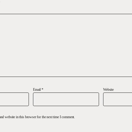
y
Email
*
Website
nd website in this browser for the next time I comment.