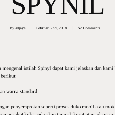
SPYNIL
By
adjaya
Februari 2nd, 2018
No Comments
 mengenal istilah Spinyl dapat kami jelaskan dan kami
 berikut:
gan warna standard
ngan penyemprotan seperti proses duko mobil atau moto
remas jaket kulit anda akan tampak kusut atau ada garis