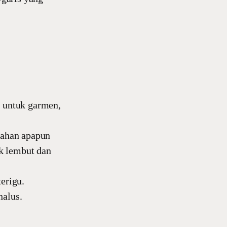
n untuk garmen,
bahan apapun
ak lembut dan
erigu.
halus.