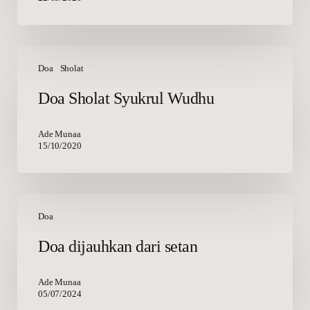
Doa
Sholat
Doa
Sholat
Syukrul
Doa Sholat Syukrul Wudhu
Wudhu
Ade Munaa
15/10/2020
Doa
dijauhkan
Doa
dari
Doa dijauhkan dari setan
setan
Ade Munaa
05/07/2024