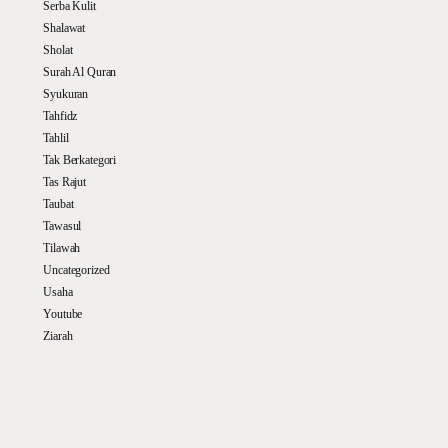
Serba Kulit
Shalawat
Sholat
Surah Al Quran
Syukuran
Tahfidz
Tahlil
Tak Berkategori
Tas Rajut
Taubat
Tawasul
Tilawah
Uncategorized
Usaha
Youtube
Ziarah