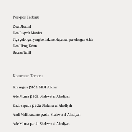
Pos-pos Terbaru
Doa Dizalimi
Doa Ruqyah Mandiri
Tiga golongan yang berhak mendapatkan pertolongan Allah
Doa Ulang Tahun
Bacaan Tahlil
Komentar Terbaru
pada
Ikra nagara
MDT Alkhair
pada
Ade Munaa
Shalawat al-Ahadiyah
pada
Kadir saputra
Shalawat al-Ahadiyah
pada
Andi Malik susanto
Shalawat al-Ahadiyah
pada
Ade Munaa
Shalawat al-Ahadiyah