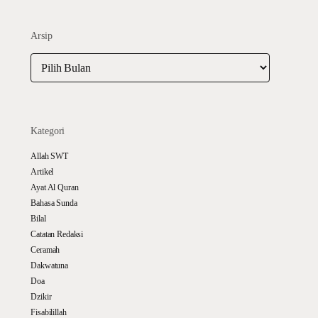
Arsip
Arsip
Kategori
Allah SWT
Artikel
Ayat Al Quran
Bahasa Sunda
Bilal
Catatan Redaksi
Ceramah
Dakwatuna
Doa
Dzikir
Fisabilillah