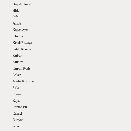
Hajj & Umrah
Hide
Info
Junub
Kajian Ayat
Khutbah
Kisah Riwayat
Kitab Kuning
Kubur
Kultum
Kupon Kode
Loker
Media Kosumen
Pidato
Puasa
Rajab
Ramadhan
Rezeki
Ruqyah
safar