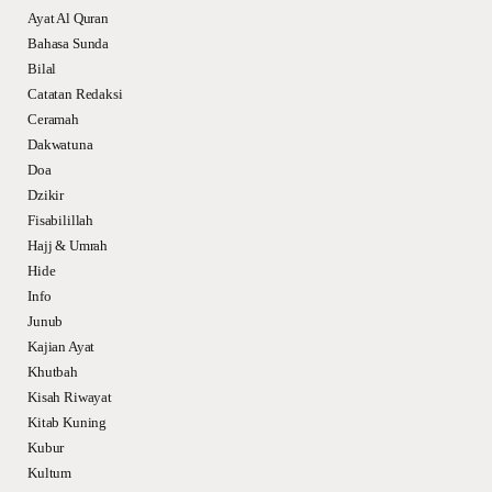
Ayat Al Quran
Bahasa Sunda
Bilal
Catatan Redaksi
Ceramah
Dakwatuna
Doa
Dzikir
Fisabilillah
Hajj & Umrah
Hide
Info
Junub
Kajian Ayat
Khutbah
Kisah Riwayat
Kitab Kuning
Kubur
Kultum