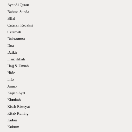
Ayat Al Quran
Bahasa Sunda
Bilal
Catatan Redaksi
Ceramah
Dakwatuna
Doa
Dzikir
Fisabilillah
Hajj & Umrah
Hide
Info
Junub
Kajian Ayat
Khutbah
Kisah Riwayat
Kitab Kuning
Kubur
Kultum