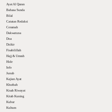
Ayat Al Quran
Bahasa Sunda
Bilal
Catatan Redaksi
Ceramah
Dakwatuna
Doa
Dzikir
Fisabilillah
Hajj & Umrah
Hide
Info
Junub
Kajian Ayat
Khutbah
Kisah Riwayat
Kitab Kuning
Kubur
Kultum