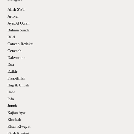
Allah SWT
Artikel
Ayat Al Quran
Bahasa Sunda
Bilal
Catatan Redaksi
Ceramah
Dakwatuna
Doa
Dzikir
Fisabilillah
Hajj & Umrah
Hide
Info
Junub
Kajian Ayat
Khutbah
Kisah Riwayat
Kitab Kuning