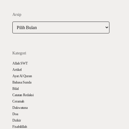
Arsip
Arsip
Kategori
Allah SWT
Artikel
Ayat Al Quran
Bahasa Sunda
Bilal
Catatan Redaksi
Ceramah
Dakwatuna
Doa
Dzikir
Fisabilillah