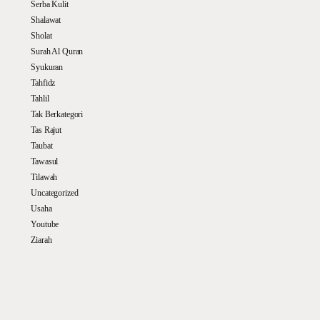
Serba Kulit
Shalawat
Sholat
Surah Al Quran
Syukuran
Tahfidz
Tahlil
Tak Berkategori
Tas Rajut
Taubat
Tawasul
Tilawah
Uncategorized
Usaha
Youtube
Ziarah