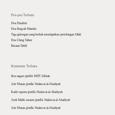
Pos-pos Terbaru
Doa Dizalimi
Doa Ruqyah Mandiri
Tiga golongan yang berhak mendapatkan pertolongan Allah
Doa Ulang Tahun
Bacaan Tahlil
Komentar Terbaru
pada
Ikra nagara
MDT Alkhair
pada
Ade Munaa
Shalawat al-Ahadiyah
pada
Kadir saputra
Shalawat al-Ahadiyah
pada
Andi Malik susanto
Shalawat al-Ahadiyah
pada
Ade Munaa
Shalawat al-Ahadiyah