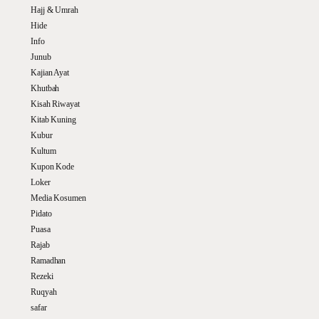
Hajj & Umrah
Hide
Info
Junub
Kajian Ayat
Khutbah
Kisah Riwayat
Kitab Kuning
Kubur
Kultum
Kupon Kode
Loker
Media Kosumen
Pidato
Puasa
Rajab
Ramadhan
Rezeki
Ruqyah
safar