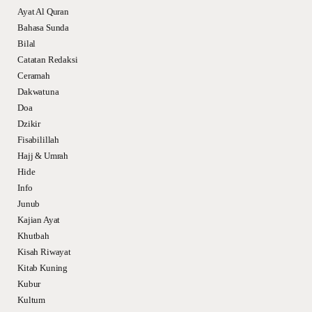
Ayat Al Quran
Bahasa Sunda
Bilal
Catatan Redaksi
Ceramah
Dakwatuna
Doa
Dzikir
Fisabilillah
Hajj & Umrah
Hide
Info
Junub
Kajian Ayat
Khutbah
Kisah Riwayat
Kitab Kuning
Kubur
Kultum