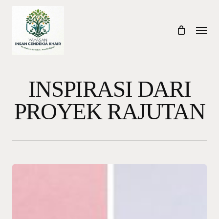
Skip
to
Menu
main
content
INSPIRASI DARI
PROYEK RAJUTAN
Inspirasi
dari
Proyek
Rajutan