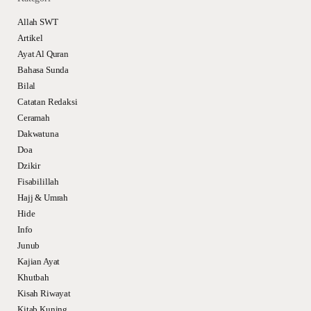
Allah SWT
Artikel
Ayat Al Quran
Bahasa Sunda
Bilal
Catatan Redaksi
Ceramah
Dakwatuna
Doa
Dzikir
Fisabilillah
Hajj & Umrah
Hide
Info
Junub
Kajian Ayat
Khutbah
Kisah Riwayat
Kitab Kuning