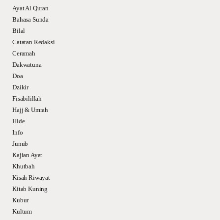
Ayat Al Quran
Bahasa Sunda
Bilal
Catatan Redaksi
Ceramah
Dakwatuna
Doa
Dzikir
Fisabilillah
Hajj & Umrah
Hide
Info
Junub
Kajian Ayat
Khutbah
Kisah Riwayat
Kitab Kuning
Kubur
Kultum