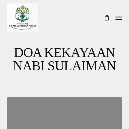
Skip
to
Menu
main
content
DOA KEKAYAAN
NABI SULAIMAN
Doa
Kekayaan
Nabi
Sulaiman