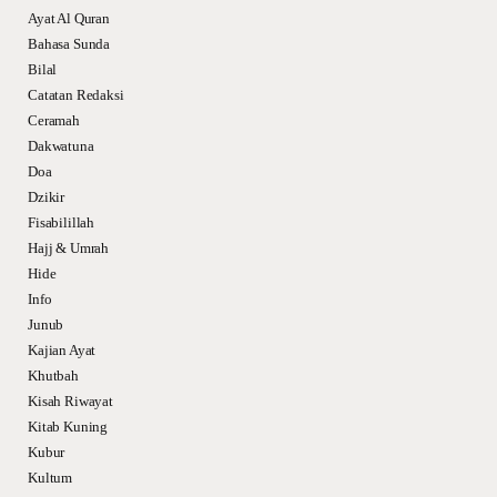
Ayat Al Quran
Bahasa Sunda
Bilal
Catatan Redaksi
Ceramah
Dakwatuna
Doa
Dzikir
Fisabilillah
Hajj & Umrah
Hide
Info
Junub
Kajian Ayat
Khutbah
Kisah Riwayat
Kitab Kuning
Kubur
Kultum