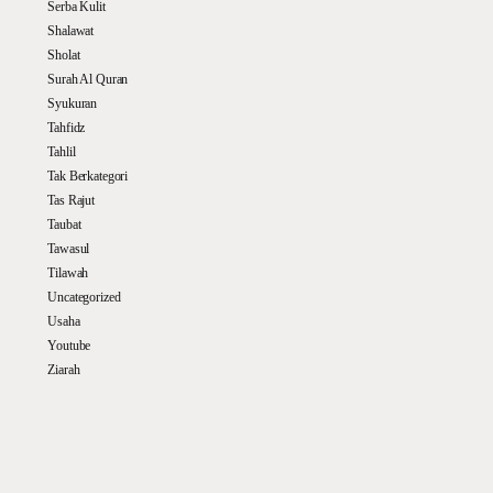
Serba Kulit
Shalawat
Sholat
Surah Al Quran
Syukuran
Tahfidz
Tahlil
Tak Berkategori
Tas Rajut
Taubat
Tawasul
Tilawah
Uncategorized
Usaha
Youtube
Ziarah