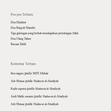
Pos-pos Terbaru
Doa Dizalimi
Doa Ruqyah Mandiri
Tiga golongan yang berhak mendapatkan pertolongan Allah
Doa Ulang Tahun
Bacaan Tahlil
Komentar Terbaru
pada
Ikra nagara
MDT Alkhair
pada
Ade Munaa
Shalawat al-Ahadiyah
pada
Kadir saputra
Shalawat al-Ahadiyah
pada
Andi Malik susanto
Shalawat al-Ahadiyah
pada
Ade Munaa
Shalawat al-Ahadiyah