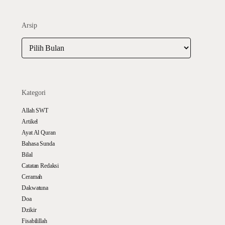
Arsip
Arsip
Kategori
Allah SWT
Artikel
Ayat Al Quran
Bahasa Sunda
Bilal
Catatan Redaksi
Ceramah
Dakwatuna
Doa
Dzikir
Fisabilillah