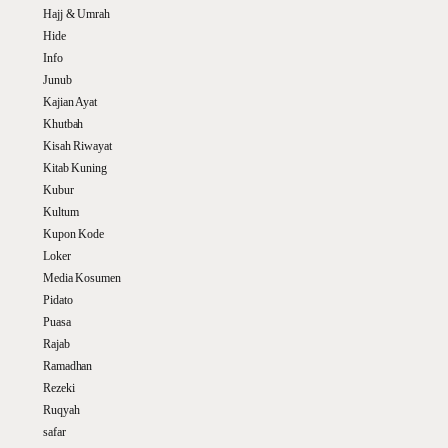
Hajj & Umrah
Hide
Info
Junub
Kajian Ayat
Khutbah
Kisah Riwayat
Kitab Kuning
Kubur
Kultum
Kupon Kode
Loker
Media Kosumen
Pidato
Puasa
Rajab
Ramadhan
Rezeki
Ruqyah
safar