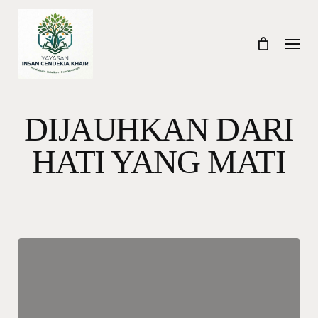
Skip
to
Menu
main
content
DIJAUHKAN DARI
HATI YANG MATI
Khutbah
Jumat:
Dijauhkan
dari
Hati