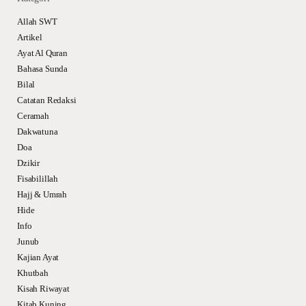
Allah SWT
Artikel
Ayat Al Quran
Bahasa Sunda
Bilal
Catatan Redaksi
Ceramah
Dakwatuna
Doa
Dzikir
Fisabilillah
Hajj & Umrah
Hide
Info
Junub
Kajian Ayat
Khutbah
Kisah Riwayat
Kitab Kuning