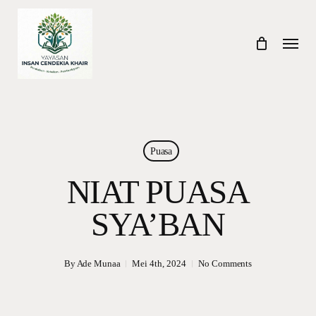
Skip
to
Menu
main
content
Puasa
NIAT PUASA
SYA’BAN
By
Ade Munaa
Mei 4th, 2024
No Comments