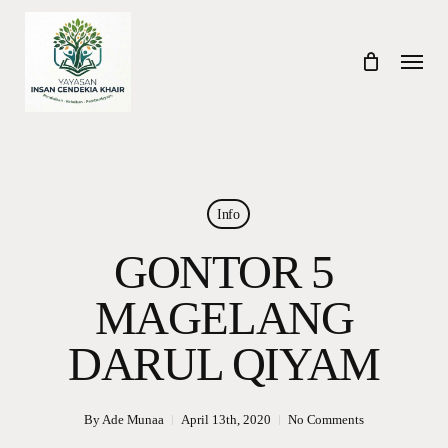
Skip
to
Menu
main
content
Info
GONTOR 5
MAGELANG
DARUL QIYAM
By
Ade Munaa
April 13th, 2020
No Comments