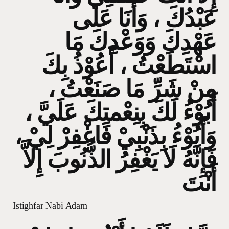
عَبْدُكَ ، وَأَنَا عَلَى
عَهْدِكَ وَوَعْدِكَ مَا
اسْتَطَعْتُ ، أَعُوْذُ بِكَ
مِنْ شَرِّ مَا صَنَعْتُ ،
أَبُوْءُ لَكَ بِنِعْمتِكَ عَلَيَّ ،
وَأَبُوْءُ بِذَنْبِيْ فَاغْفِرْ لِيْ ،
فَإِنَّهُ لَا يَغْفِرُ الذُّنُوبَ إِلاَّ
أَنْتَ
Istighfar Nabi Adam