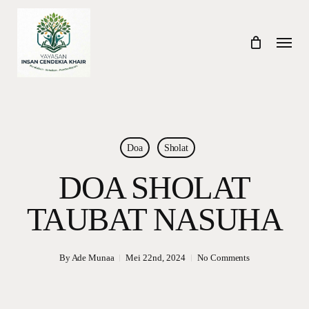
Skip
to
Menu
main
content
Doa
Sholat
DOA SHOLAT
TAUBAT NASUHA
By
Ade Munaa
Mei 22nd, 2024
No Comments