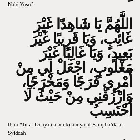
Nabi Yusuf
اللَّهُمَّ يَا شَاهِدًا غَيْرَ
غَائِبٍ، وَيَا قَرِيبًا غَيْرَ
بَعِيدٍ، وَيَا غَالِبًا غَيْرَ
مَغْلُوبٍ، اجْعَلْ لِي مِنْ
أَمْرِي فَرَجًا وَمَخْرَجًا،
وَارْزُقْنِي مِنْ حَيْثُ لَا
أَحْتَسِبُ
Ibnu Abi al-Dunya dalam kitabnya al-Faraj ba’da al-
Syiddah