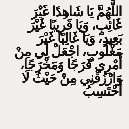
اللَّهُمَّ يَا شَاهِدًا غَيْرَ
غَائِبٍ، وَيَا قَرِيبًا غَيْرَ
بَعِيدٍ، وَيَا غَالِبًا غَيْرَ
مَغْلُوبٍ، اجْعَلْ لِي مِنْ
أَمْرِي فَرَجًا وَمَخْرَجًا،
وَارْزُقْنِي مِنْ حَيْثُ لَا
أَحْتَسِبُ