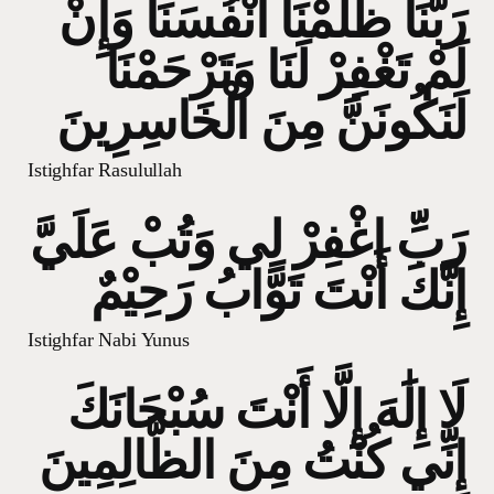
رَبَّنَا ظَلَمْنَا أَنْفُسَنَا وَإِنْ
لَمْ تَغْفِرْ لَنَا وَتَرْحَمْنَا
لَنَكُونَنَّ مِنَ الْخَاسِرِينَ
Istighfar Rasulullah
رَبِّ اغْفِرْ لِي وَتُبْ عَلَيَّ
إِنَّكَ أَنْتَ تَوَّابُ رَحِيْمٌ
Istighfar Nabi Yunus
لَا إِلَٰهَ إِلَّا أَنْتَ سُبْحَانَكَ
إِنِّي كُنْتُ مِنَ الظَّالِمِينَ