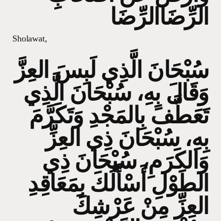
الرِّضَاالرِّضَا
Sholawat,
سُبْحَانَ الَّذِي لَبِسَ العِزَّ
وَقَالَ بِهِ، سُبْحَانَ الَّذِي
تَعَطَّفَ بِالمَجْدِ وَتَكَرَّمَ
بِهِ، سُبْحَانَ ذِي العِزِّ
وَالكَرَمِ، سُبْحَانَ ذِي
الطَوْلِ أَسْأَلُكَ بِمَعَاقِدِ
العِزِّ مِنْ عَرْشِكَ