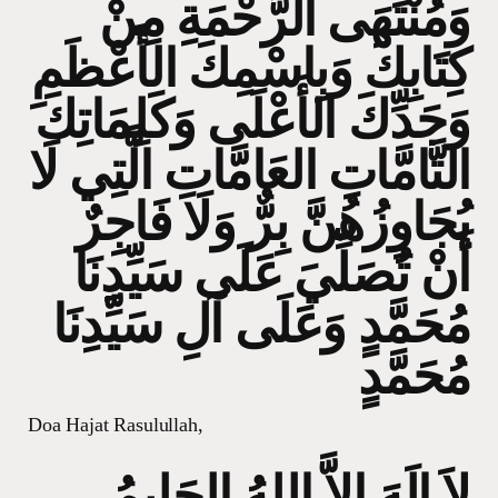
وَمُنْتَهَى الرَّحْمَةِ مِنْ
كِتَابِكَ وَبِاسْمِكَ الأَعْظَمِ
وَجَدِّكَ الأَعْلَى وَكَلِمَاتِكَ
التَّامَّاتِ العَامَّاتِ الَّتِي لَا
يُجَاوِزُهُنَّ بِرٌّ وَلَا فَاجِرٌ
أَنْ تُصَلِّيَ عَلَى سَيِّدِنَا
مُحَمَّدٍ وَعَلَى آلِ سَيِّدِنَا
مُحَمَّدٍ
Doa Hajat Rasulullah,
لاَ إِلَهَ إِلاَّ اللهُ الحَلِيمُ