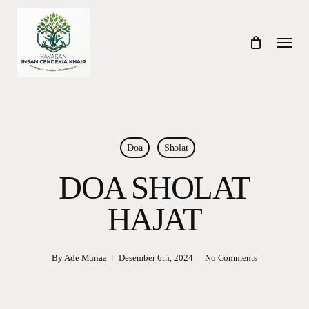
Skip
to
Menu
main
content
Doa
Sholat
DOA SHOLAT
HAJAT
By
Ade Munaa
Desember 6th, 2024
No Comments