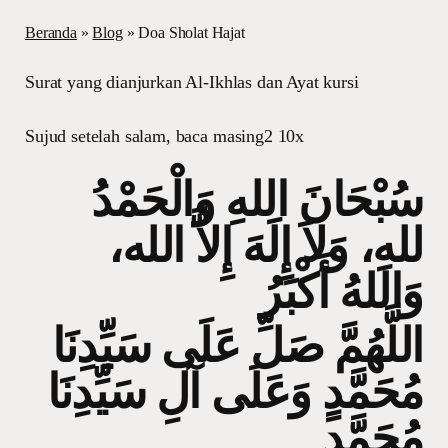
Beranda
»
Blog
»
Doa Sholat Hajat
Surat yang dianjurkan Al-Ikhlas dan Ayat kursi
Sujud setelah salam, baca masing2 10x
سُبْحَانَ اللهِ وَالْحَمْدُ
للهِ، وَلاَ إِلَهَ إِلاَّ الله،
وَاللهُ أَكْبَرُ
اللَّهُمَّ صَلِّ عَلَى سَيِّدِنَا
مُحَمَّدٍ وَعَلَى آلِ سَيِّدِنَا
مُحَمَّد