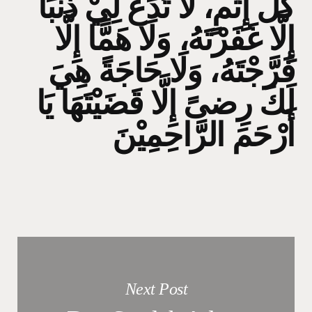
كُلِّ إِثْمٍ، لَا تَدَعْ لِيْ ذَنْبًا
إِلَّا غَفَرْتَهُ، وَلَا هَمًّا إِلَّا
فَرَّجْتَهُ، وَلَا حَاجَةً هِيَ
لَكَ رِضىً إِلَّا قَضَيْتَهَا يَا
أَرْحَمَ الرَّاحِمِيْنَ
Next Post