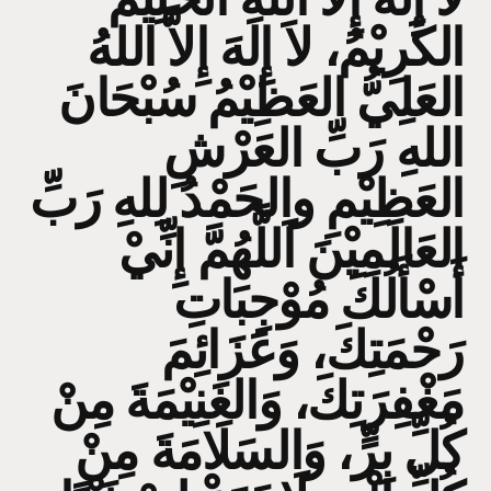
الكَرِيْمُ، لاَ إِلَهَ إِلاَّ اللهُ
العَلِيُّ العَظِيْمُ سُبْحَانَ
اللهِ رَبِّ العَرْشِ
العَظِيْمِ والحَمْدُ لِلهِ رَبِّ
العَالَمِيْنَ اَللَّهُمَّ إِنِّيْ
أَسْأَلُكَ مُوْجِبَاتِ
رَحْمَتِكَ، وَعَزَائِمَ
مَغْفِرَتِكَ، وَالغَنِيْمَةَ مِنْ
كُلِّ بِرٍّ، وَالسَلَامَةَ مِنْ