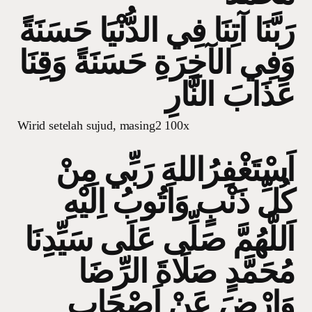
رَبَّنَا آتِنَا فِي الدُّنْيَا حَسَنَةً
وَفِي الآخِرَةِ حَسَنَةً وَقِنَا
عَذَابَ النَّارِ
Wirid setelah sujud, masing2 100x
اَسْتَغْفِرُاللهَ رَبِّي مِنْ
كُلِّ ذَنْبٍ وَاَتُوبُ اِلَيْهِ
اَللَّهُمَّ صَلِّى عَلَى سَيِّدِنَا
مُحَمَّدٍ صَلَاةَ الرِّضَا
وَارْضَ عَنْ اَصْحَابِ