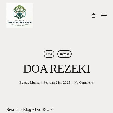
Skip
to
Menu
main
content
Doa
Rezeki
DOA REZEKI
By
Ade Munaa
Februari 21st, 2025
No Comments
Beranda
»
Blog
»
Doa Rezeki