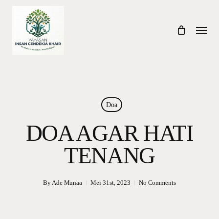
Skip
to
Menu
main
content
Doa
DOA AGAR HATI
TENANG
By
Ade Munaa
Mei 31st, 2023
No Comments