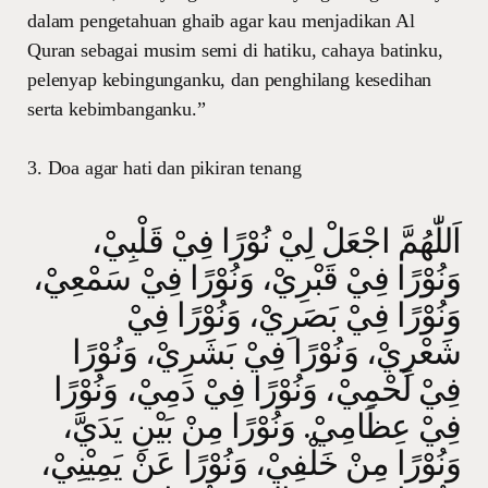
dalam pengetahuan ghaib agar kau menjadikan Al
Quran sebagai musim semi di hatiku, cahaya batinku,
pelenyap kebingunganku, dan penghilang kesedihan
serta kebimbanganku.”
3. Doa agar hati dan pikiran tenang
اَللّٰهُمَّ اجْعَلْ لِيْ نُوْرًا فِيْ قَلْبِيْ،
وَنُوْرًا فِيْ قَبْرِيْ، وَنُوْرًا فِيْ سَمْعِيْ،
وَنُوْرًا فِيْ بَصَرِيْ، وَنُوْرًا فِيْ
شَعْرِيْ، وَنُوْرًا فِيْ بَشَرِيْ، وَنُوْرًا
فِيْ لَحْمِيْ، وَنُوْرًا فِيْ دَمِيْ، وَنُوْرًا
فِيْ عِظَامِيْ. وَنُوْرًا مِنْ بَيْنِ يَدَيَّ،
وَنُوْرًا مِنْ خَلْفِيْ، وَنُوْرًا عَنْ يَمِيْنِيْ،