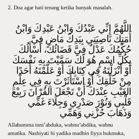
2. Doa agar hati tenang ketika banyak masalah.
اللَّهُمَّ إِنِّي عَبْدُكَ وَابْنُ عَبْدِكَ وَابْنُ
أَمَتِكَ نَاصِيَتِي بِيَدِكَ مَاضٍ فِيَّ
حُكْمُكَ عَدْلٌ فِيَّ قَضَائُكَ، أَسْأَلُكَ
بِكُلِّ اسْمٍ هُوَ لَكَ سَمَّيْتَ بِهِ نَفْسَكَ
أَوْ أَنْزَلْتَهُ فِي كِتَابِكَ أَوْ عَلَّمْتَهُ أَحَدًا
مِنْ خَلْقِكَ أَوْ اسْتَأْثَرْتَ بِهِ فِي عِلْمِ
الغَيْبِ عِنْدَكَ أَنْ تَجْعَلَ القُرْآنَ رَبِيْعَ
قَلْبِي وَنُوْرَ صَدْرِي وَجِلَاءَ غَمِّي
وَذَهَابَ حُزْنِي وَهَمِّي
Allahumma inni’abduka, wabnu’abdika, wabnu
amatika. Nashiyati bi yadika madhin fiyya hukmuka,