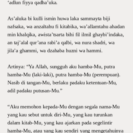
‘adlun fiyya qadha’uka.
As’aluka bi kulli ismin huwa laka sammayta biji
nafsaka, wa anzaltahu fi kitabika, wa’allamtahu ahadan
min khalqika, awista’tsarta bihi fil ilmil ghaybi’indaka,
an taj’alal qur’ana rabi’a qalbi, wa nura shadri, wa
jila’a ghammi, wa dzahaba huzni wa hammi.
Artinya: “Ya Allah, sungguh aku hamba-Mu, putra
hamba-Mu (laki-laki), putra hamba-Mu (perempuan).
Nasib di tangan-Mu, berlaku padaku ketentuan-Mu,
adil padaku putusan-Mu.”
“Aku memohon kepada-Mu dengan segala nama-Mu
yang kau sebut untuk diri-Mu, yang kau turunkan
dalam kitab-Mu, yang kau ajarkan pada segelintir
hamba-Mu, atau yang kau sendiri yang mengetahuinya