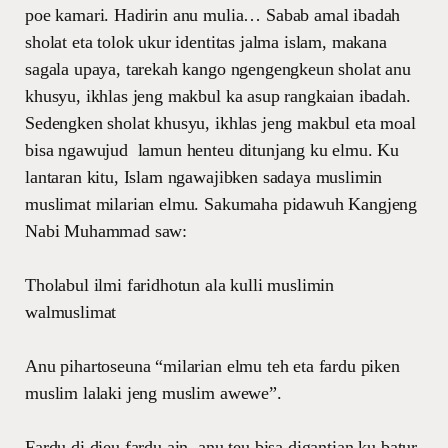
poe kamari. Hadirin anu mulia… Sabab amal ibadah
sholat eta tolok ukur identitas jalma islam, makana
sagala upaya, tarekah kango ngengengkeun sholat anu
khusyu, ikhlas jeng makbul ka asup rangkaian ibadah.
Sedengken sholat khusyu, ikhlas jeng makbul eta moal
bisa ngawujud lamun henteu ditunjang ku elmu. Ku
lantaran kitu, Islam ngawajibken sadaya muslimin
muslimat milarian elmu. Sakumaha pidawuh Kangjeng
Nabi Muhammad saw:
Tholabul ilmi faridhotun ala kulli muslimin
walmuslimat
Anu pihartoseuna “milarian elmu teh eta fardu piken
muslim lalaki jeng muslim awewe”.
Fardu di dieu fardu ain, anu teu bisa digantian ku batur