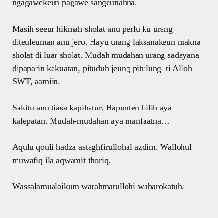
ngagawekeun pagawe sangeunahna.
Masih seeur hikmah sholat anu perlu ku urang
diteuleuman anu jero. Hayu urang laksanakeun makna
sholat di luar sholat. Mudah mudahan urang sadayana
dipaparin kakuatan, pituduh jeung pitulung ti Alloh
SWT, aamiin.
Sakitu anu tiasa kapihatur. Hapunten bilih aya
kalepatan. Mudah-mudahan aya manfaatna…
Aqulu qouli hadza astaghfirullohal azdim. Wallohul
muwafiq ila aqwamit thoriq.
Wassalamualaikum warahmatullohi wabarokatuh.