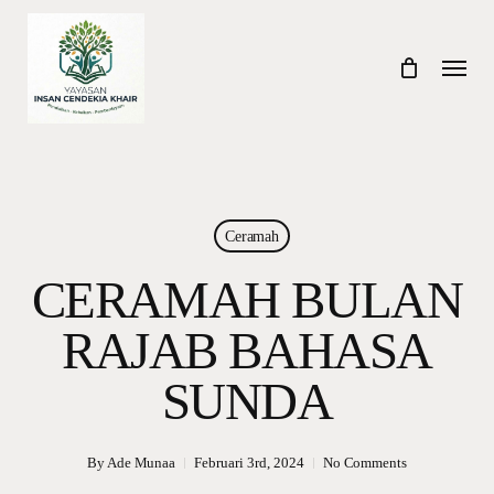
Skip
to
Menu
main
content
Ceramah
CERAMAH BULAN
RAJAB BAHASA
SUNDA
By
Ade Munaa
Februari 3rd, 2024
No Comments