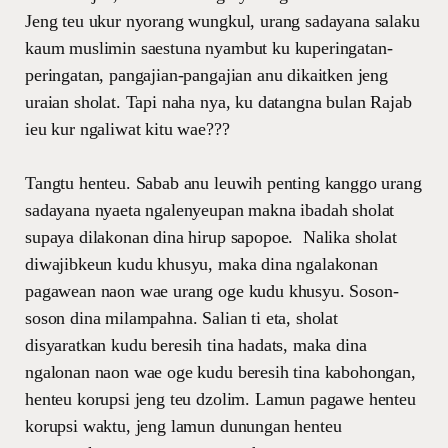
Jeng teu ukur nyorang wungkul, urang sadayana salaku
kaum muslimin saestuna nyambut ku kuperingatan-
peringatan, pangajian-pangajian anu dikaitken jeng
uraian sholat. Tapi naha nya, ku datangna bulan Rajab
ieu kur ngaliwat kitu wae???
Tangtu henteu. Sabab anu leuwih penting kanggo urang
sadayana nyaeta ngalenyeupan makna ibadah sholat
supaya dilakonan dina hirup sapopoe. Nalika sholat
diwajibkeun kudu khusyu, maka dina ngalakonan
pagawean naon wae urang oge kudu khusyu. Soson-
soson dina milampahna. Salian ti eta, sholat
disyaratkan kudu beresih tina hadats, maka dina
ngalonan naon wae oge kudu beresih tina kabohongan,
henteu korupsi jeng teu dzolim. Lamun pagawe henteu
korupsi waktu, jeng lamun dunungan henteu