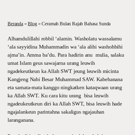
Beranda
»
Blog
»
Ceramah Bulan Rajab Bahasa Sunda
Alhamdulillahi robbil ‘alamin. Washolatu wassalamu
‘ala sayyidina Muhammadin wa ‘ala alihi washohbihi
ajma’in. Amma ba’du. Para hadirin anu mulia, salaku
umat Islam geus sawajarna urang leuwih
ngadekeutkeun ka Allah SWT jeung leuwih micinta
Kangjeng Nabi Besar Muhammad SAW. Kabehanana
eta samata-mata kanggo ningkatken kataqwaan urang
ka Allah SWT. Ku cara kitu urang bisa leuwih
ngadeukeutkeun diri ka Allah SWT, bisa leuwih hade
ngajalankeun parintahna sakaligus ngajauhan
laranganana.