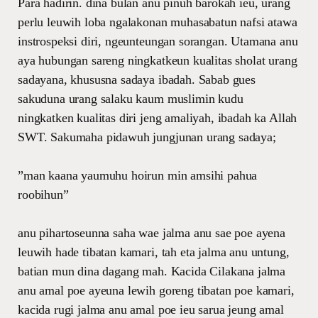
Para hadirin. dina bulan anu pinuh barokah ieu, urang
perlu leuwih loba ngalakonan muhasabatun nafsi atawa
instrospeksi diri, ngeunteungan sorangan. Utamana anu
aya hubungan sareng ningkatkeun kualitas sholat urang
sadayana, khususna sadaya ibadah. Sabab gues
sakuduna urang salaku kaum muslimin kudu
ningkatken kualitas diri jeng amaliyah, ibadah ka Allah
SWT. Sakumaha pidawuh jungjunan urang sadaya;
”man kaana yaumuhu hoirun min amsihi pahua
roobihun”
anu pihartoseunna saha wae jalma anu sae poe ayena
leuwih hade tibatan kamari, tah eta jalma anu untung,
batian mun dina dagang mah. Kacida Cilakana jalma
anu amal poe ayeuna lewih goreng tibatan poe kamari,
kacida rugi jalma anu amal poe ieu sarua jeung amal