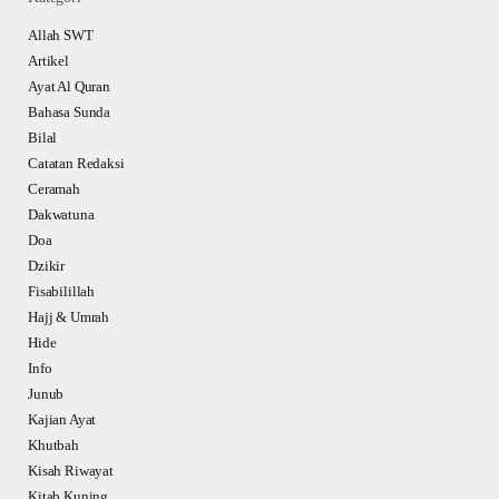
Allah SWT
Artikel
Ayat Al Quran
Bahasa Sunda
Bilal
Catatan Redaksi
Ceramah
Dakwatuna
Doa
Dzikir
Fisabilillah
Hajj & Umrah
Hide
Info
Junub
Kajian Ayat
Khutbah
Kisah Riwayat
Kitab Kuning