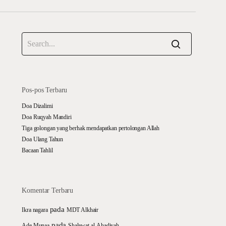
Pos-pos Terbaru
Doa Dizalimi
Doa Ruqyah Mandiri
Tiga golongan yang berhak mendapatkan pertolongan Allah
Doa Ulang Tahun
Bacaan Tahlil
Komentar Terbaru
pada
Ikra nagara
MDT Alkhair
pada
Ade Munaa
Shalawat al-Ahadiyah