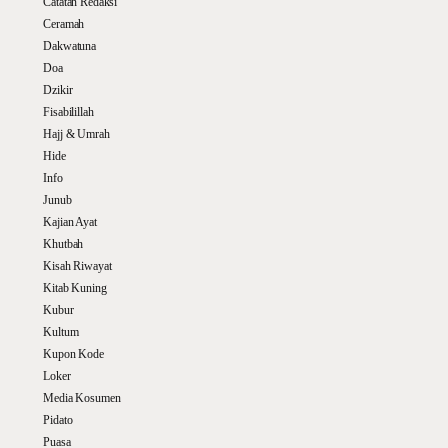
Catatan Redaksi
Ceramah
Dakwatuna
Doa
Dzikir
Fisabilillah
Hajj & Umrah
Hide
Info
Junub
Kajian Ayat
Khutbah
Kisah Riwayat
Kitab Kuning
Kubur
Kultum
Kupon Kode
Loker
Media Kosumen
Pidato
Puasa