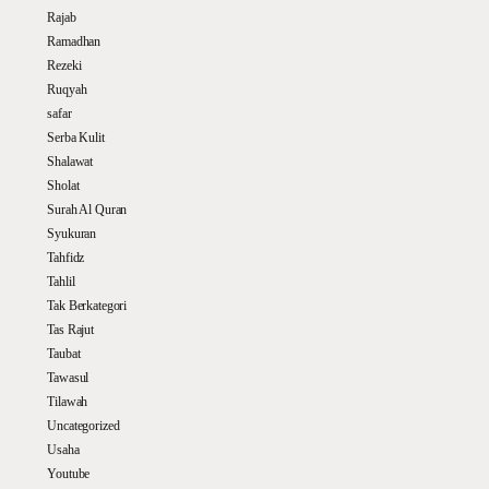
Rajab
Ramadhan
Rezeki
Ruqyah
safar
Serba Kulit
Shalawat
Sholat
Surah Al Quran
Syukuran
Tahfidz
Tahlil
Tak Berkategori
Tas Rajut
Taubat
Tawasul
Tilawah
Uncategorized
Usaha
Youtube