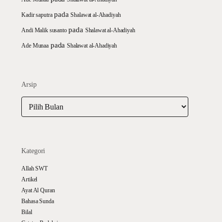
pada
Kadir saputra
Shalawat al-Ahadiyah
pada
Andi Malik susanto
Shalawat al-Ahadiyah
pada
Ade Munaa
Shalawat al-Ahadiyah
Arsip
Arsip
Kategori
Allah SWT
Artikel
Ayat Al Quran
Bahasa Sunda
Bilal