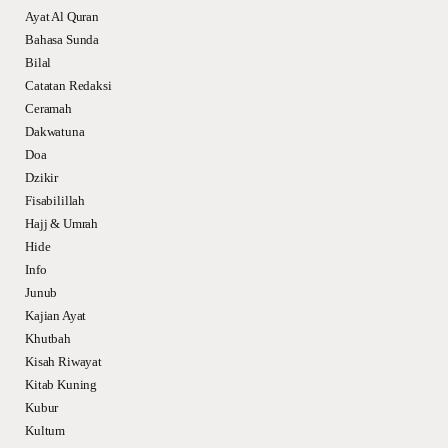
Ayat Al Quran
Bahasa Sunda
Bilal
Catatan Redaksi
Ceramah
Dakwatuna
Doa
Dzikir
Fisabilillah
Hajj & Umrah
Hide
Info
Junub
Kajian Ayat
Khutbah
Kisah Riwayat
Kitab Kuning
Kubur
Kultum