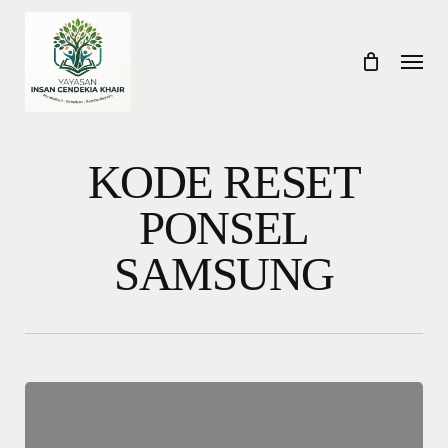
Skip
to
Menu
main
content
KODE RESET
PONSEL
SAMSUNG
Kode
Reset
Ponsel