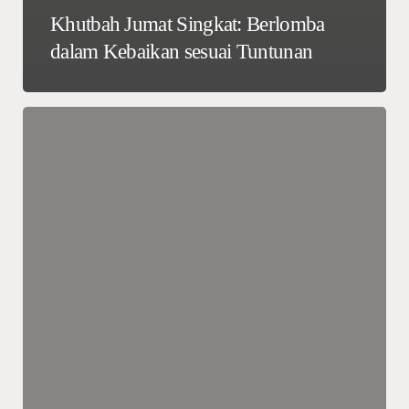
Khutbah Jumat Singkat: Berlomba
dalam Kebaikan sesuai Tuntunan
Khutbah
Jumat
Singkat:
Mempersiapkan
Bekal
Sebelum
Kematian