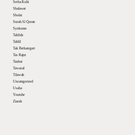
Serba Kulit
Shalawat
Sholat
Surah Al Quran
Syukuran
Tahfidz
Tahlil
Tak Berkategori
Tas Rajut
Taubat
Tawasul
Tilawah
Uncategorized
Usaha
Youtube
Ziarah