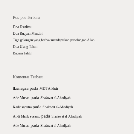
Pos-pos Terbaru
Doa Dizalimi
Doa Ruqyah Mandiri
Tiga golongan yang berhak mendapatkan pertolongan Allah
Doa Ulang Tahun
Bacaan Tahlil
Komentar Terbaru
pada
Ikra nagara
MDT Alkhair
pada
Ade Munaa
Shalawat al-Ahadiyah
pada
Kadir saputra
Shalawat al-Ahadiyah
pada
Andi Malik susanto
Shalawat al-Ahadiyah
pada
Ade Munaa
Shalawat al-Ahadiyah