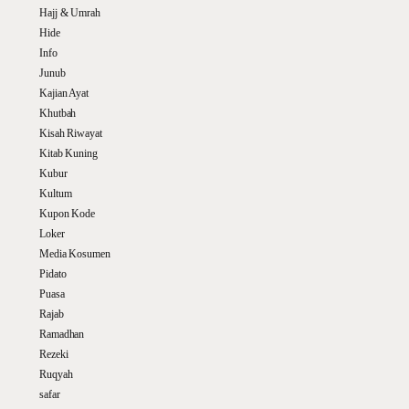
Hajj & Umrah
Hide
Info
Junub
Kajian Ayat
Khutbah
Kisah Riwayat
Kitab Kuning
Kubur
Kultum
Kupon Kode
Loker
Media Kosumen
Pidato
Puasa
Rajab
Ramadhan
Rezeki
Ruqyah
safar