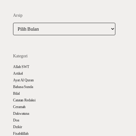
Arsip
Arsip
Kategori
Allah SWT
Artikel
Ayat Al Quran
Bahasa Sunda
Bilal
Catatan Redaksi
Ceramah
Dakwatuna
Doa
Dzikir
Fisabilillah