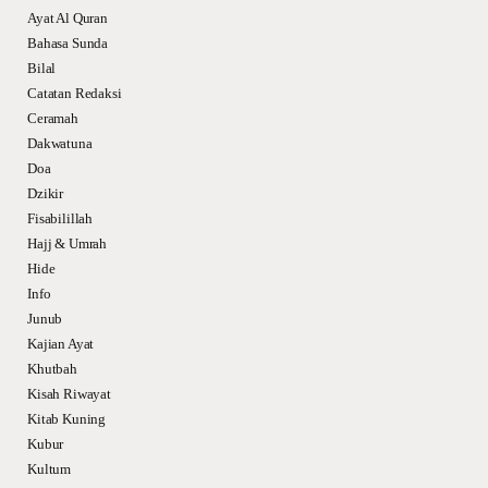
Ayat Al Quran
Bahasa Sunda
Bilal
Catatan Redaksi
Ceramah
Dakwatuna
Doa
Dzikir
Fisabilillah
Hajj & Umrah
Hide
Info
Junub
Kajian Ayat
Khutbah
Kisah Riwayat
Kitab Kuning
Kubur
Kultum