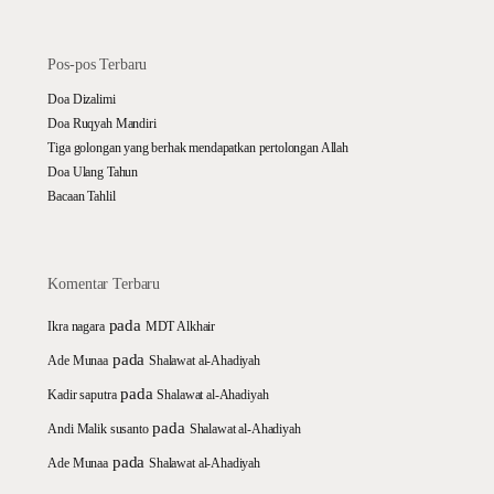
Pos-pos Terbaru
Doa Dizalimi
Doa Ruqyah Mandiri
Tiga golongan yang berhak mendapatkan pertolongan Allah
Doa Ulang Tahun
Bacaan Tahlil
Komentar Terbaru
pada
Ikra nagara
MDT Alkhair
pada
Ade Munaa
Shalawat al-Ahadiyah
pada
Kadir saputra
Shalawat al-Ahadiyah
pada
Andi Malik susanto
Shalawat al-Ahadiyah
pada
Ade Munaa
Shalawat al-Ahadiyah