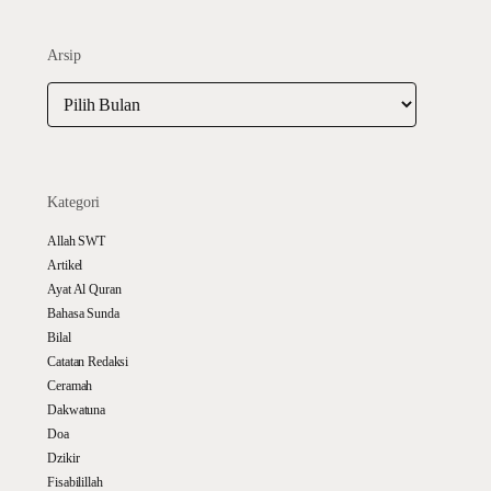
Arsip
Arsip
Kategori
Allah SWT
Artikel
Ayat Al Quran
Bahasa Sunda
Bilal
Catatan Redaksi
Ceramah
Dakwatuna
Doa
Dzikir
Fisabilillah