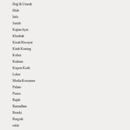
Hajj & Umrah
Hide
Info
Junub
Kajian Ayat
Khutbah
Kisah Riwayat
Kitab Kuning
Kubur
Kultum
Kupon Kode
Loker
Media Kosumen
Pidato
Puasa
Rajab
Ramadhan
Rezeki
Ruqyah
safar