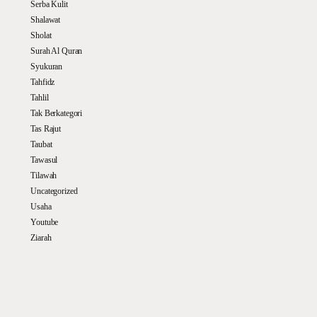
Serba Kulit
Shalawat
Sholat
Surah Al Quran
Syukuran
Tahfidz
Tahlil
Tak Berkategori
Tas Rajut
Taubat
Tawasul
Tilawah
Uncategorized
Usaha
Youtube
Ziarah