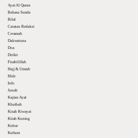
Ayat Al Quran
Bahasa Sunda
Bilal
Catatan Redaksi
Ceramah
Dakwatuna
Doa
Dzikir
Fisabilillah
Hajj & Umrah
Hide
Info
Junub
Kajian Ayat
Khutbah
Kisah Riwayat
Kitab Kuning
Kubur
Kultum