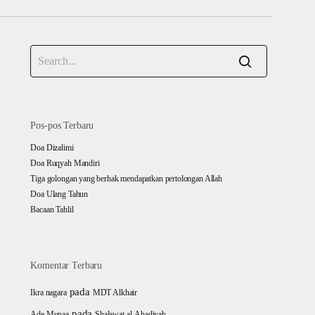
Pos-pos Terbaru
Doa Dizalimi
Doa Ruqyah Mandiri
Tiga golongan yang berhak mendapatkan pertolongan Allah
Doa Ulang Tahun
Bacaan Tahlil
Komentar Terbaru
pada
Ikra nagara
MDT Alkhair
pada
Ade Munaa
Shalawat al-Ahadiyah