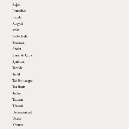
Rajab
Ramadhan
Rezeki
Ruqyah
safar
Serba Kulit
Shalawat
Sholat
Surah Al Quran
Syukuran
Tahfidz
Tahlil
Tak Berkategori
Tas Rajut
Taubat
Tawasul
Tilawah
Uncategorized
Usaha
Youtube