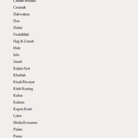
Catatan Redaksi
Ceramah
Dakwatuna
Doa
Dzikir
Fisabilillah
Hajj & Umrah
Hide
Info
Junub
Kajian Ayat
Khutbah
Kisah Riwayat
Kitab Kuning
Kubur
Kultum
Kupon Kode
Loker
Media Kosumen
Pidato
Puasa