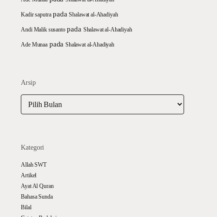
pada
Kadir saputra
Shalawat al-Ahadiyah
pada
Andi Malik susanto
Shalawat al-Ahadiyah
pada
Ade Munaa
Shalawat al-Ahadiyah
Arsip
Arsip
Kategori
Allah SWT
Artikel
Ayat Al Quran
Bahasa Sunda
Bilal