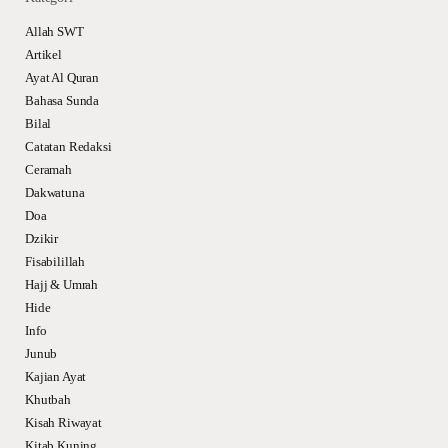
Allah SWT
Artikel
Ayat Al Quran
Bahasa Sunda
Bilal
Catatan Redaksi
Ceramah
Dakwatuna
Doa
Dzikir
Fisabilillah
Hajj & Umrah
Hide
Info
Junub
Kajian Ayat
Khutbah
Kisah Riwayat
Kitab Kuning