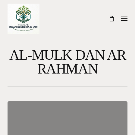
Skip
to
Menu
main
content
AL-MULK DAN AR
RAHMAN
Doa
Sajadah